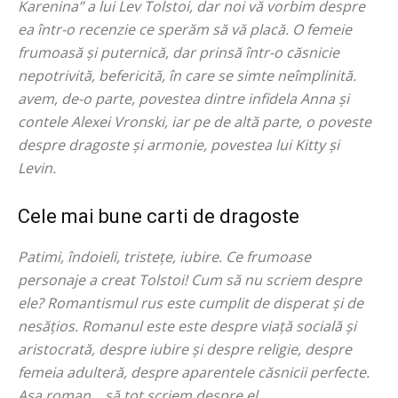
Karenina” a lui Lev Tolstoi, dar noi vă vorbim despre
ea într-o recenzie ce sperăm să vă placă. O femeie
frumoasă și puternică, dar prinsă într-o căsnicie
nepotrivită, befericită, în care se simte neîmplinită.
avem, de-o parte, povestea dintre infidela Anna și
contele Alexei Vronski, iar pe de altă parte, o poveste
despre dragoste și armonie, povestea lui Kitty și
Levin.
Cele mai bune carti de dragoste
Patimi, îndoieli, tristețe, iubire. Ce frumoase
personaje a creat Tolstoi! Cum să nu scriem despre
ele? Romantismul rus este cumplit de disperat și de
nesățios. Romanul este este despre viață socială și
aristocrată, despre iubire și despre religie, despre
femeia adulteră, despre aparentele căsnicii perfecte.
Așa roman… să tot scriem despre el.