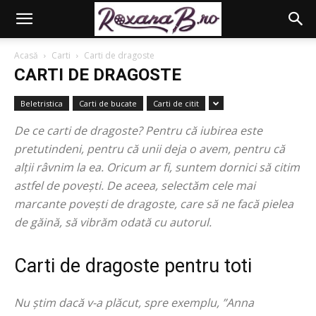
Acasă
Carti
Carti de dragoste
CARTI DE DRAGOSTE
Beletristica
Carti de bucate
Carti de citit
De ce carti de dragoste? Pentru că iubirea este
pretutindeni, pentru că unii deja o avem, pentru că
alții râvnim la ea. Oricum ar fi, suntem dornici să citim
astfel de povești. De aceea, selectăm cele mai
marcante povești de dragoste, care să ne facă pielea
de găină, să vibrăm odată cu autorul.
Carti de dragoste pentru toti
Nu știm dacă v-a plăcut, spre exemplu, ”Anna