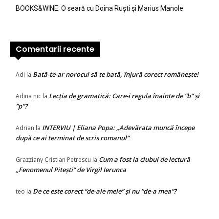
BOOKS&WINE: O seară cu Doina Ruști și Marius Manole
Comentarii recente
Bată-te-ar norocul să te bată, înjură corect românește!
Adi
la
Lecția de gramatică: Care-i regula înainte de ”b” și
Adina nic
la
”p”?
INTERVIU | Eliana Popa: „Adevărata muncă începe
Adrian
la
după ce ai terminat de scris romanul”
Cum a fost la clubul de lectură
Grazziany Cristian Petrescu
la
„Fenomenul Pitești” de Virgil Ierunca
De ce este corect “de-ale mele” și nu “de-a mea”?
teo
la