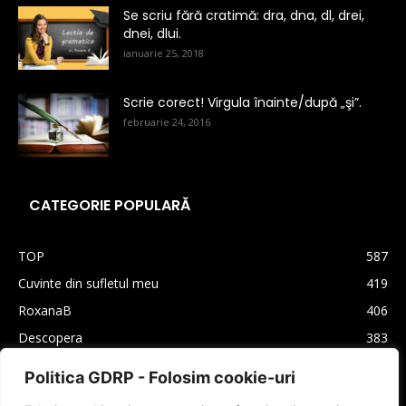
Se scriu fără cratimă: dra, dna, dl, drei,
dnei, dlui.
ianuarie 25, 2018
Scrie corect! Virgula înainte/după „şi”.
februarie 24, 2016
CATEGORIE POPULARĂ
TOP
587
Cuvinte din sufletul meu
419
RoxanaB
406
Descopera
383
Arhiva
330
Politica GDRP - Folosim cookie-uri
Carti
310