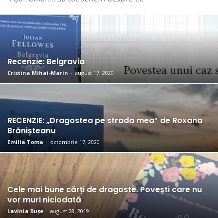
Recenzie: Belgravia
Cristina Mihai-Marin
-
august 17, 2020
RECENZIE: „Dragostea pe strada mea” de Roxana
Brănișteanu
Emilia Toma
-
octombrie 17, 2020
Cele mai bune cărți de dragoste. Povești care nu
vor muri niciodată
Lavinia Bușe
-
august 28, 2019