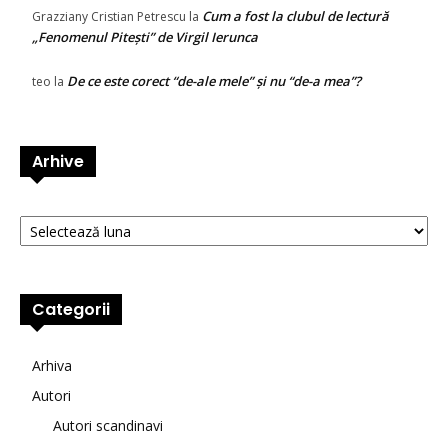
Cum a fost la clubul de lectură
Grazziany Cristian Petrescu
la
„Fenomenul Pitești” de Virgil Ierunca
De ce este corect “de-ale mele” și nu “de-a mea”?
teo
la
Arhive
Arhive
Categorii
Arhiva
Autori
Autori scandinavi