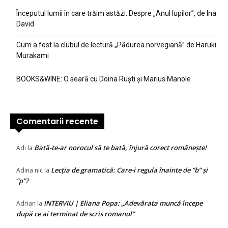
Începutul lumii în care trăim astăzi: Despre „Anul lupilor”, de Ina
David
Cum a fost la clubul de lectură „Pădurea norvegiană” de Haruki
Murakami
BOOKS&WINE: O seară cu Doina Ruști și Marius Manole
Comentarii recente
Bată-te-ar norocul să te bată, înjură corect românește!
Adi
la
Lecția de gramatică: Care-i regula înainte de ”b” și
Adina nic
la
”p”?
INTERVIU | Eliana Popa: „Adevărata muncă începe
Adrian
la
după ce ai terminat de scris romanul”