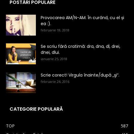
POSTĂRI POPULARE
Provocarea AM/N-AM. În curând, cu el și
ea :).
februarie 18, 2018
Se scriu fără cratimă: dra, dna, dl, drei,
dnei, dlui.
ianuarie 25, 2018
Scrie corect! Virgula înainte/după „şi”.
februarie 24, 2016
CATEGORIE POPULARĂ
TOP
587