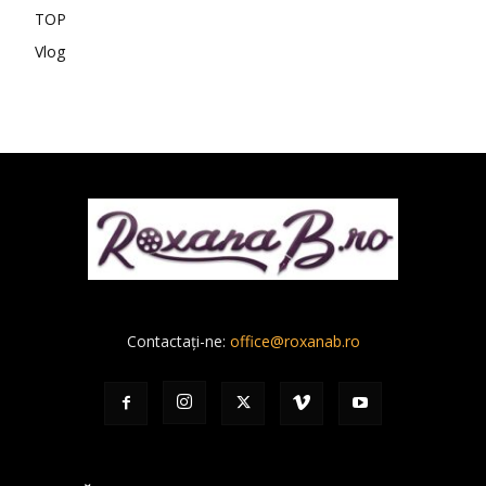
TOP
Vlog
Contactați-ne:
office@roxanab.ro