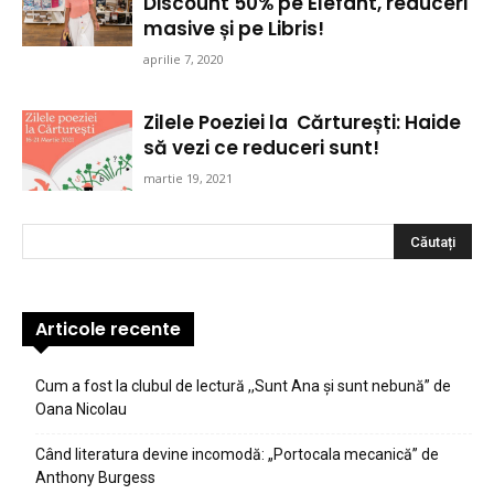
Discount 50% pe Elefant, reduceri
masive și pe Libris!
aprilie 7, 2020
Zilele Poeziei la Cărturești: Haide
să vezi ce reduceri sunt!
martie 19, 2021
Articole recente
Cum a fost la clubul de lectură ,,Sunt Ana şi sunt nebună” de
Oana Nicolau
Când literatura devine incomodă: „Portocala mecanică” de
Anthony Burgess