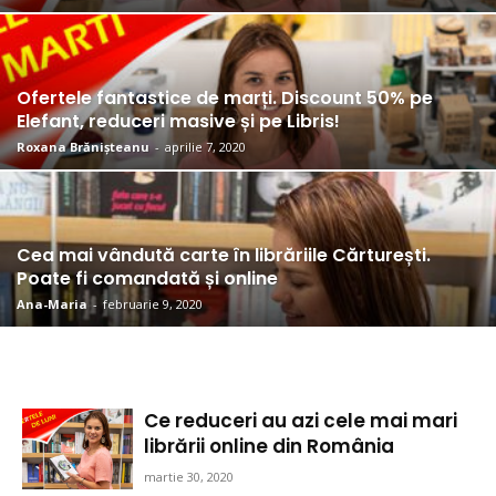
Ofertele fantastice de marți. Discount 50% pe
Elefant, reduceri masive și pe Libris!
Roxana Brănișteanu
-
aprilie 7, 2020
Cea mai vândută carte în librăriile Cărturești.
Poate fi comandată și online
Ana-Maria
-
februarie 9, 2020
Ce reduceri au azi cele mai mari
librării online din România
martie 30, 2020