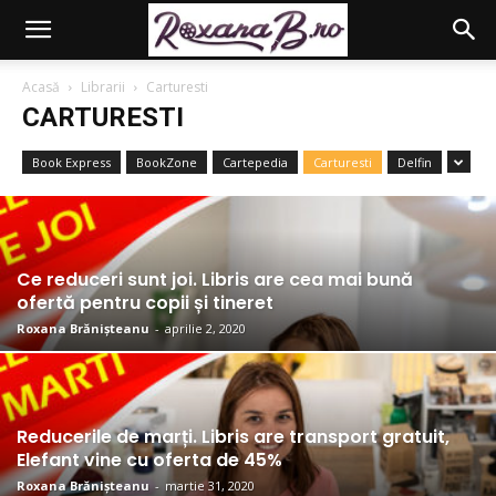
Acasă
Librarii
Carturesti
CARTURESTI
Book Express
BookZone
Cartepedia
Carturesti
Delfin
Ce reduceri sunt joi. Libris are cea mai bună
ofertă pentru copii și tineret
Roxana Brănișteanu
-
aprilie 2, 2020
Reducerile de marți. Libris are transport gratuit,
Elefant vine cu oferta de 45%
Roxana Brănișteanu
-
martie 31, 2020