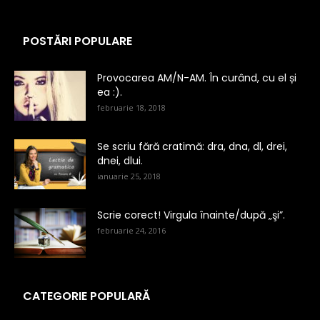
POSTĂRI POPULARE
Provocarea AM/N-AM. În curând, cu el și
ea :).
februarie 18, 2018
Se scriu fără cratimă: dra, dna, dl, drei,
dnei, dlui.
ianuarie 25, 2018
Scrie corect! Virgula înainte/după „şi”.
februarie 24, 2016
CATEGORIE POPULARĂ