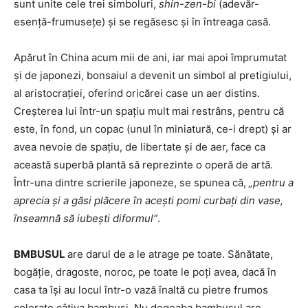
sunt unite cele trei simboluri,
shin-zen-bi
(adevăr-
esenţă-frumuseţe) şi se regăsesc şi în întreaga casă.
Apărut în China acum mii de ani, iar mai apoi împrumutat
şi de japonezi, bonsaiul a devenit un simbol al pretigiului,
al aristocraţiei, oferind oricărei case un aer distins.
Creşterea lui într-un spaţiu mult mai restrâns, pentru că
este, în fond, un copac (unul în miniatură, ce-i drept) şi ar
avea nevoie de spaţiu, de libertate şi de aer, face ca
această superbă plantă să reprezinte o operă de artă.
Într-una dintre scrierile japoneze, se spunea că,
„
pentru a
aprecia şi a găsi plăcere în aceşti pomi curbaţi din vase,
înseamnă să iubeşti diformul”
.
BMBUSUL
are darul de a le atrage pe toate. Sănătate,
bogăţie, dragoste, noroc, pe toate le poţi avea, dacă în
casa ta îşi au locul într-o vază înaltă cu pietre frumos
colorate câţiva bambuşi. Nu degeaba bambusul are