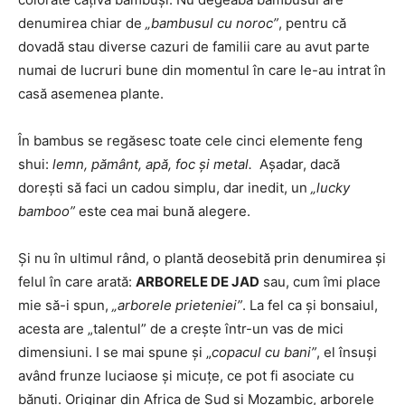
denumirea chiar de
„bambusul cu noroc”
, pentru că
dovadă stau diverse cazuri de familii care au avut parte
numai de lucruri bune din momentul în care le-au intrat în
casă asemenea plante.
În bambus se regăsesc toate cele cinci elemente feng
shui:
lemn, pământ, apă, foc şi metal.
Aşadar, dacă
doreşti să faci un cadou simplu, dar inedit, un
„lucky
bamboo”
este cea mai bună alegere.
Şi nu în ultimul rând, o plantă deosebită prin denumirea şi
felul în care arată:
ARBORELE DE JAD
sau, cum îmi place
mie să-i spun,
„arborele prieteniei”
. La fel ca şi bonsaiul,
acesta are „talentul” de a creşte într-un vas de mici
dimensiuni. I se mai spune şi „
copacul cu bani”
, el însuşi
având frunze luciaose şi micuţe, ce pot fi asociate cu
bănuţi. Originar din Africa de Sud şi Mozambic, arborele