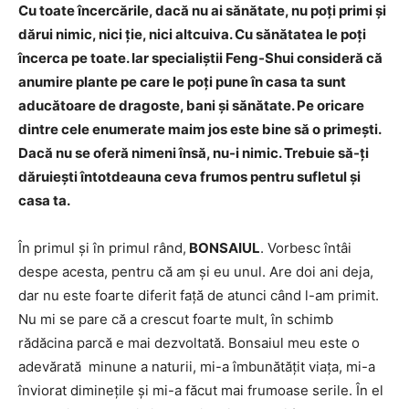
Cu toate încercările, dacă nu ai sănătate, nu poţi primi şi
dărui nimic, nici ţie, nici altcuiva. Cu sănătatea le poţi
încerca pe toate. Iar specialiştii Feng-Shui consideră că
anumire plante pe care le poţi pune în casa ta sunt
aducătoare de dragoste, bani şi sănătate. Pe oricare
dintre cele enumerate maim jos este bine să o primeşti.
Dacă nu se oferă nimeni însă, nu-i nimic. Trebuie să-ţi
dăruieşti întotdeauna ceva frumos pentru sufletul şi
casa ta.
În primul şi în primul rând,
BONSAIUL
. Vorbesc întâi
despe acesta, pentru că am şi eu unul. Are doi ani deja,
dar nu este foarte diferit faţă de atunci când l-am primit.
Nu mi se pare că a crescut foarte mult, în schimb
rădăcina parcă e mai dezvoltată. Bonsaiul meu este o
adevărată minune a naturii, mi-a îmbunătăţit viaţa, mi-a
înviorat dimineţile şi mi-a făcut mai frumoase serile. În el