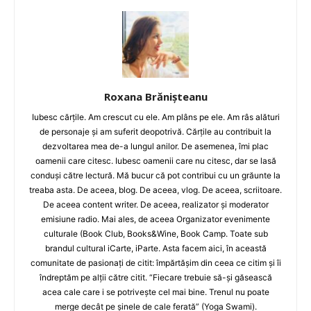
Roxana Brănișteanu
Iubesc cărțile. Am crescut cu ele. Am plâns pe ele. Am râs alături
de personaje și am suferit deopotrivă. Cărțile au contribuit la
dezvoltarea mea de-a lungul anilor. De asemenea, îmi plac
oamenii care citesc. Iubesc oamenii care nu citesc, dar se lasă
conduși către lectură. Mă bucur că pot contribui cu un grăunte la
treaba asta. De aceea, blog. De aceea, vlog. De aceea, scriitoare.
De aceea content writer. De aceea, realizator și moderator
emisiune radio. Mai ales, de aceea Organizator evenimente
culturale (Book Club, Books&Wine, Book Camp. Toate sub
brandul cultural iCarte, iParte. Asta facem aici, în această
comunitate de pasionați de citit: împărtășim din ceea ce citim și îi
îndreptăm pe alții către citit. “Fiecare trebuie să-și găsească
acea cale care i se potrivește cel mai bine. Trenul nu poate
merge decât pe șinele de cale ferată” (Yoga Swami).