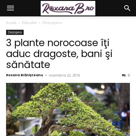
Acasă
Educatie
Descopera
Descopera
3 plante norocoase îţi
aduc dragoste, bani şi
sănătate
Roxana Brănișteanu
-
noiembrie 22, 2016
0