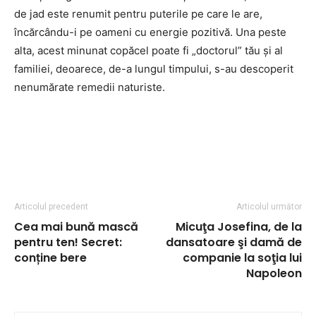
de jad este renumit pentru puterile pe care le are,
încărcându-i pe oameni cu energie pozitivă. Una peste
alta, acest minunat copăcel poate fi „doctorul” tău şi al
familiei, deoarece, de-a lungul timpului, s-au descoperit
nenumărate remedii naturiste.
Articolul precedent
Articolul următor
Cea mai bună mască
Micuţa Josefina, de la
pentru ten! Secret:
dansatoare şi damă de
conține bere
companie la soţia lui
Napoleon