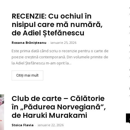
RECENZIE: Cu ochiul în
nisipul care mă numără,
de Adiel Ștefănescu
Roxana Brănișteanu
-
ianuarie 25, 2026
Este prima dată când scriu o recenzie pentru o carte de
poezie creștină contemporană. Din volumele primite de
la Adiel Ștefănescu m-am oprit la...
Citiți mai mult
Club de carte – Călătorie
în „Pădurea Norvegiană”,
de Haruki Murakami
Stoica Flavia
-
ianuarie 22, 2026