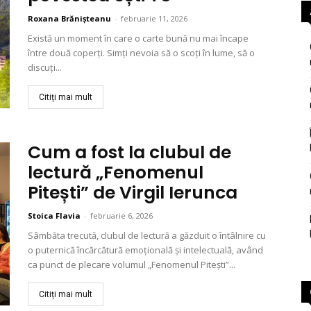
Roxana Brănișteanu
-
februarie 11, 2026
Există un moment în care o carte bună nu mai încape
între două coperți. Simți nevoia să o scoți în lume, să o
discuți...
Citiți mai mult
Cum a fost la clubul de
lectură „Fenomenul
Pitești” de Virgil Ierunca
Stoica Flavia
-
februarie 6, 2026
Sâmbăta trecută, clubul de lectură a găzduit o întâlnire cu
o puternică încărcătură emoțională și intelectuală, având
ca punct de plecare volumul „Fenomenul Pitești”...
Citiți mai mult