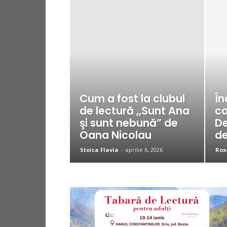
Cum a fost la clubul
În
de lectură ,,Sunt Ana
ca
şi sunt nebună” de
De
Oana Nicolau
de
Stoica Flavia
-
aprilie 6, 2026
Rox