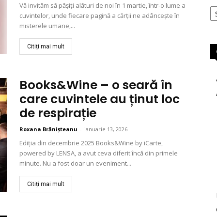
Ar
Vă invităm să pășiți alături de noi în 1 martie, într-o lume a
cuvintelor, unde fiecare pagină a cărții ne adâncește în
misterele umane,...
Citiți mai mult
Books&Wine – o seară în
care cuvintele au ținut loc
de respirație
Roxana Brănișteanu
-
ianuarie 13, 2026
Ediția din decembrie 2025 Books&Wine by iCarte,
powered by LENSA, a avut ceva diferit încă din primele
minute. Nu a fost doar un eveniment...
Citiți mai mult