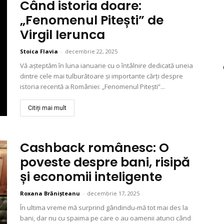
Când istoria doare:
„Fenomenul Pitești” de
Virgil Ierunca
Stoica Flavia
-
decembrie 22, 2025
Vă aşteptăm în luna ianuarie cu o întâlnire dedicată uneia
dintre cele mai tulburătoare și importante cărți despre
istoria recentă a României: „Fenomenul Pitești”...
Citiți mai mult
Cashback românesc: O
poveste despre bani, risipă
și economii inteligente
Roxana Brănișteanu
-
decembrie 17, 2025
În ultima vreme mă surprind gândindu-mă tot mai des la
bani, dar nu cu spaima pe care o au oamenii atunci când