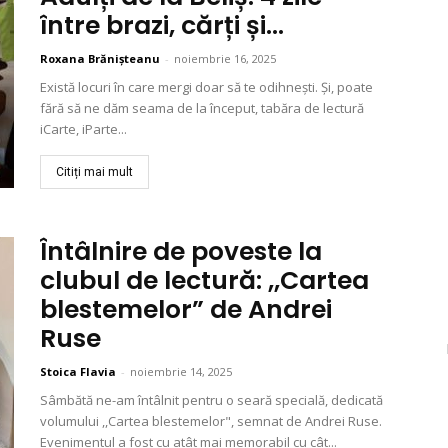
între brazi, cărți și...
Roxana Brănișteanu
-
noiembrie 16, 2025
Există locuri în care mergi doar să te odihnești. Și, poate
fără să ne dăm seama de la început, tabăra de lectură
iCarte, iParte...
Citiți mai mult
Întâlnire de poveste la
clubul de lectură: ,,Cartea
blestemelor” de Andrei
Ruse
Stoica Flavia
-
noiembrie 14, 2025
Sâmbătă ne-am întâlnit pentru o seară specială, dedicată
volumului ,,Cartea blestemelor", semnat de Andrei Ruse.
Evenimentul a fost cu atât mai memorabil cu cât...