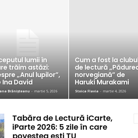
ceputul lumii în
Cum a fost la clubu
re trăim astăzi:
de lectură „Pădure
spre „Anul lupilor”,
norvegiană” de
 Ina David
Haruki Murakami
ana Brănișteanu
-
martie 5, 2026
Stoica Flavia
-
martie 4, 2026
Tabăra de Lectură iCarte,
iParte 2026: 5 zile în care
povestea ești TU