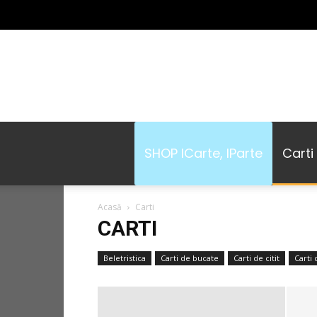
SHOP ICarte, IParte
Carti
Acasă
Carti
CARTI
Beletristica
Carti de bucate
Carti de citit
Carti