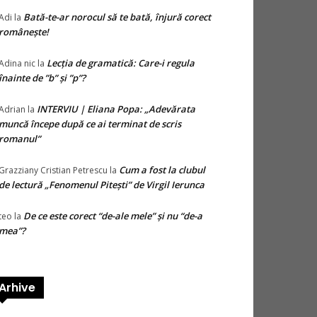
Bată-te-ar norocul să te bată, înjură corect
Adi
la
românește!
Lecția de gramatică: Care-i regula
Adina nic
la
înainte de ”b” și ”p”?
INTERVIU | Eliana Popa: „Adevărata
Adrian
la
muncă începe după ce ai terminat de scris
romanul”
Cum a fost la clubul
Grazziany Cristian Petrescu
la
de lectură „Fenomenul Pitești” de Virgil Ierunca
De ce este corect “de-ale mele” și nu “de-a
teo
la
mea”?
Arhive