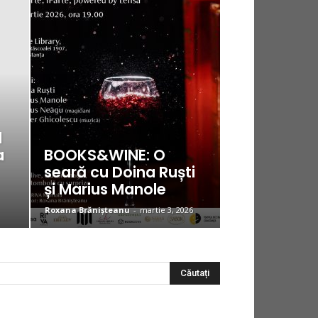
l
a
BOOKS&WINE: O
seară cu Doina Ruști
și Marius Manole
Roxana Brănișteanu
-
martie 3, 2026