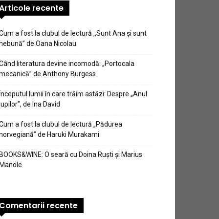
Articole recente
Cum a fost la clubul de lectură ,,Sunt Ana şi sunt
nebună” de Oana Nicolau
Când literatura devine incomodă: „Portocala
mecanică” de Anthony Burgess
Începutul lumii în care trăim astăzi: Despre „Anul
lupilor”, de Ina David
Cum a fost la clubul de lectură „Pădurea
norvegiană” de Haruki Murakami
BOOKS&WINE: O seară cu Doina Ruști și Marius
Manole
Comentarii recente