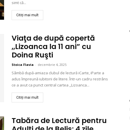
simt că...
Citiți mai mult
Viaţa de după copertă
,,Lizoanca la 11 ani” cu
Doina Ruşti
Stoica Flavia
-
decembrie 4, 2025
Sâmbă după-amiaza clubul de lectură iCarte, iParte a
adus împreună iubitorii de litere. Într-un cadru restrâns
ce a avut ca punct central cartea ,,Lizoanca...
Citiți mai mult
Tabăra de Lectură pentru
Adulți de la Beliș: 4 zile