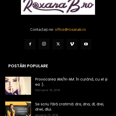
Contactați-ne:
office@roxanab.ro
POSTĂRI POPULARE
Provocarea AM/N-AM. În curând, cu el și
ea :).
februarie 18, 2018
Se scriu fără cratimă: dra, dna, dl, drei,
dnei, dlui.
ianuarie 25, 2018