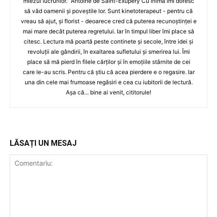
miezul lucrurilor." Antoine de Saint-Exupéry Cu inima îmi doresc
să văd oamenii și poveștile lor. Sunt kinetoterapeut - pentru că
vreau să ajut, și florist - deoarece cred că puterea recunoştinței e
mai mare decât puterea regretului. Iar în timpul liber îmi place să
citesc. Lectura mă poartă peste continete și secole, între idei și
revoluții ale gândirii, în exaltarea sufletului și smerirea lui. Îmi
place să mă pierd în filele cărților și în emoțiile stârnite de cei
care le-au scris. Pentru că știu că acea pierdere e o regasire. Iar
una din cele mai frumoase regăsiri e cea cu iubitorii de lectură.
Așa că... bine ai venit, cititorule!
LĂSAȚI UN MESAJ