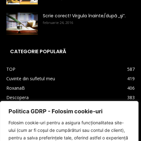
Scrie corect! Virgula înainte/după „şi”.
februarie 24, 2016
CATEGORIE POPULARĂ
TOP
587
Cuvinte din sufletul meu
419
RoxanaB
406
Descopera
383
Arhiva
330
Politica GDRP - Folosim cookie-uri
Carti
310
Folosim cookie-uri pentru a asigura funcționalitatea site-
Lifestyle
208
ului (cum ar fi coșul de cumpărături sau contul de client),
Cultura generala
160
pentru a salva preferințele tale, oferind astfel o experiență