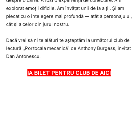
despre o carte. A fost o experiență de conectare. Am
explorat emoții dificile. Am învățat unii de la alții. Și am
plecat cu o înțelegere mai profundă — atât a personajului,
cât și a celor din jurul nostru.
Dacă vrei să ni te alături te aşteptăm la următorul club de
lectură ,,Portocala mecanică” de Anthony Burgess, invitat
Dan Antonescu.
IA BILET PENTRU CLUB DE AICI