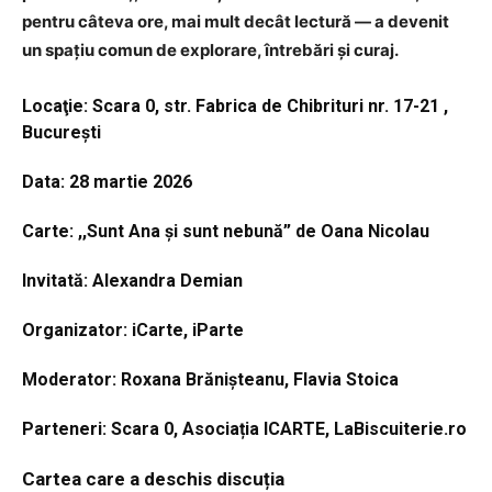
pentru câteva ore, mai mult decât lectură — a devenit
un spațiu comun de explorare, întrebări și curaj.
Locaţie: Scara 0, str. Fabrica de Chibrituri nr. 17-21 ,
Bucureşti
Data: 28 martie 2026
Carte: ,,Sunt Ana şi sunt nebună” de Oana Nicolau
Invitată: Alexandra Demian
Organizator: iCarte, iParte
Moderator: Roxana Brănişteanu, Flavia Stoica
Parteneri: Scara 0, Asocia
ț
ia ICART
E, LaBiscuiterie.ro
Cartea care a deschis discuț
i
a