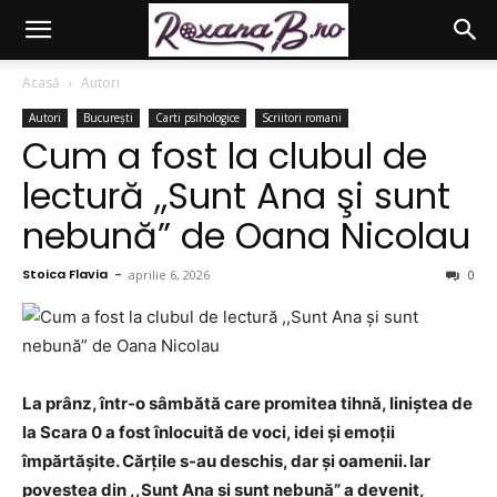
Acasă
Autori
Autori
București
Carti psihologice
Scriitori romani
Cum a fost la clubul de
lectură ,,Sunt Ana şi sunt
nebună” de Oana Nicolau
Stoica Flavia
-
aprilie 6, 2026
0
La prânz, într-o sâmbătă care promitea tihnă, liniștea de
la Scara 0 a fost înlocuită de voci, idei și emoții
împărtășite. Cărțile s-au deschis, dar și oamenii. Iar
povestea din ,,Sunt Ana și sunt nebună” a devenit,