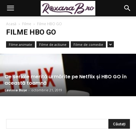
Acasă
Filme
Filme HBO GO
FILME HBO GO
Filme animate
Filme de actiune
Filme de comedie
Ce seriale merită urmărite pe Netflix și HBO GO în
această toamnă
Lavinia Bușe
-
octombrie 21, 2019