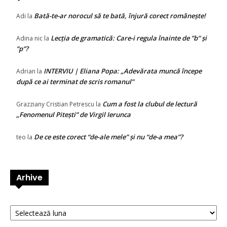
Bată-te-ar norocul să te bată, înjură corect românește!
Adi
la
Lecția de gramatică: Care-i regula înainte de ”b” și
Adina nic
la
”p”?
INTERVIU | Eliana Popa: „Adevărata muncă începe
Adrian
la
după ce ai terminat de scris romanul”
Cum a fost la clubul de lectură
Grazziany Cristian Petrescu
la
„Fenomenul Pitești” de Virgil Ierunca
De ce este corect “de-ale mele” și nu “de-a mea”?
teo
la
Arhive
Arhive