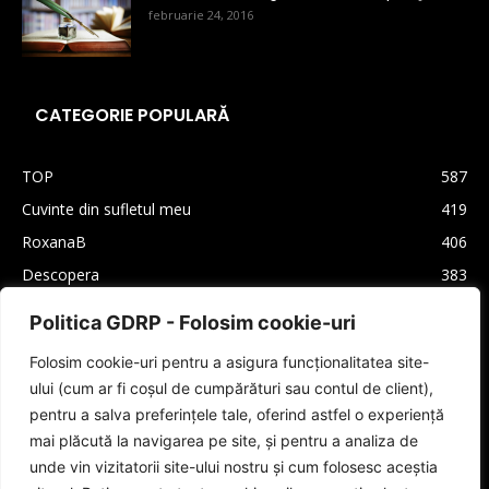
februarie 24, 2016
CATEGORIE POPULARĂ
TOP
587
Cuvinte din sufletul meu
419
RoxanaB
406
Descopera
383
Arhiva
330
Politica GDRP - Folosim cookie-uri
Carti
310
Folosim cookie-uri pentru a asigura funcționalitatea site-
Lifestyle
208
ului (cum ar fi coșul de cumpărături sau contul de client),
Cultura generala
160
pentru a salva preferințele tale, oferind astfel o experiență
Autori
159
mai plăcută la navigarea pe site, și pentru a analiza de
unde vin vizitatorii site-ului nostru și cum folosesc aceștia