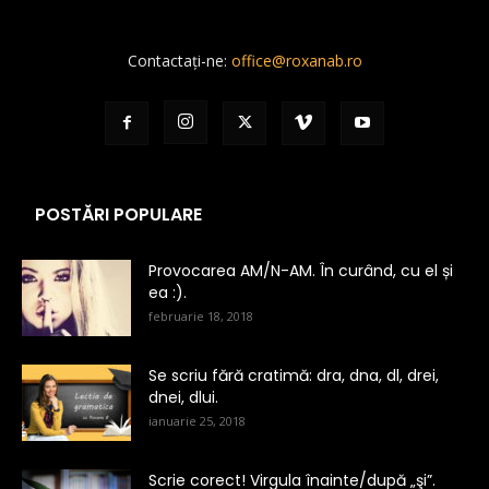
Contactați-ne:
office@roxanab.ro
POSTĂRI POPULARE
Provocarea AM/N-AM. În curând, cu el și
ea :).
februarie 18, 2018
Se scriu fără cratimă: dra, dna, dl, drei,
dnei, dlui.
ianuarie 25, 2018
Scrie corect! Virgula înainte/după „şi”.