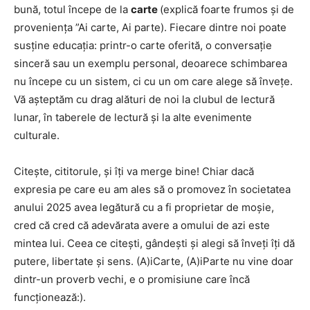
bună, totul începe de la
carte
(explică foarte frumos și de
proveniența ”Ai carte, Ai parte). Fiecare dintre noi poate
susține educația: printr-o carte oferită, o conversație
sinceră sau un exemplu personal, deoarece schimbarea
nu începe cu un sistem, ci cu un om care alege să învețe.
Vă așteptăm cu drag alături de noi la clubul de lectură
lunar, în taberele de lectură și la alte evenimente
culturale.
Citește, cititorule, și îți va merge bine! Chiar dacă
expresia pe care eu am ales să o promovez în societatea
anului 2025 avea legătură cu a fi proprietar de moșie,
cred că cred că adevărata avere a omului de azi este
mintea lui. Ceea ce citești, gândești și alegi să înveți îți dă
putere, libertate și sens. (A)iCarte, (A)iParte nu vine doar
dintr-un proverb vechi, e o promisiune care încă
funcționează:).