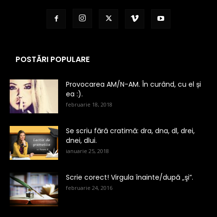
POSTĂRI POPULARE
Provocarea AM/N-AM. În curând, cu el și
ea :).
februarie 18, 2018
Se scriu fără cratimă: dra, dna, dl, drei,
dnei, dlui.
ianuarie 25, 2018
Scrie corect! Virgula înainte/după „şi”.
februarie 24, 2016