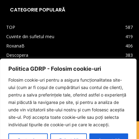
CATEGORIE POPULARĂ
TOP
587
Cuvinte din sufletul meu
419
RoxanaB
406
Descopera
383
Arhiva
330
Politica GDRP - Folosim cookie-uri
Carti
310
Folosim cookie-uri pentru a asigura funcționalitatea site-
Lifestyle
208
ului (cum ar fi coșul de cumpărături sau contul de client),
Cultura generala
160
pentru a salva preferințele tale, oferind astfel o experiență
Autori
159
mai plăcută la navigarea pe site, și pentru a analiza de
unde vin vizitatorii site-ului nostru și cum folosesc aceștia
site-ul. Poți accepta toate cookie-urile sau poți selecta
individual tipurile de cookie-uri pe care le accepți.
Coș
Despre mine
Termeni și Condiții
Sign Up
Log In
Instagram
LinkedIn
Facebook
Tik Tok
YouTube