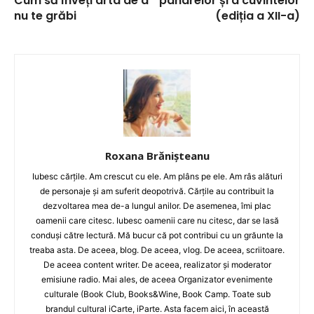
Cum să înveți arta de a
paharelor și a cuvintelor
nu te grăbi
(ediția a XII-a)
Roxana Brănișteanu
Iubesc cărțile. Am crescut cu ele. Am plâns pe ele. Am râs alături
de personaje și am suferit deopotrivă. Cărțile au contribuit la
dezvoltarea mea de-a lungul anilor. De asemenea, îmi plac
oamenii care citesc. Iubesc oamenii care nu citesc, dar se lasă
conduși către lectură. Mă bucur că pot contribui cu un grăunte la
treaba asta. De aceea, blog. De aceea, vlog. De aceea, scriitoare.
De aceea content writer. De aceea, realizator și moderator
emisiune radio. Mai ales, de aceea Organizator evenimente
culturale (Book Club, Books&Wine, Book Camp. Toate sub
brandul cultural iCarte, iParte. Asta facem aici, în această