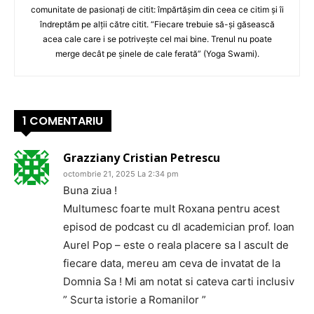
comunitate de pasionați de citit: împărtășim din ceea ce citim și îi
îndreptăm pe alții către citit. “Fiecare trebuie să-și găsească
acea cale care i se potrivește cel mai bine. Trenul nu poate
merge decât pe șinele de cale ferată” (Yoga Swami).
1 COMENTARIU
Grazziany Cristian Petrescu
octombrie 21, 2025 La 2:34 pm
Buna ziua !
Multumesc foarte mult Roxana pentru acest
episod de podcast cu dl academician prof. Ioan
Aurel Pop – este o reala placere sa l ascult de
fiecare data, mereu am ceva de invatat de la
Domnia Sa ! Mi am notat si cateva carti inclusiv
” Scurta istorie a Romanilor ”