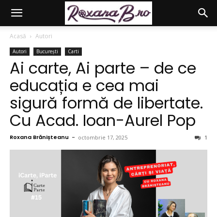
Acasă
Autori
Autori
București
Carti
Ai carte, Ai parte – de ce
educația e cea mai
sigură formă de libertate.
Cu Acad. Ioan-Aurel Pop
Roxana Brănișteanu
-
octombrie 17, 2025
1