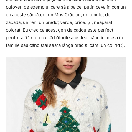
pulover, de exemplu, care să aibă cel puţin ceva în comun
cu aceste sărbători: un Moş Crăciun, un omuleţ de
zăpadă, un ren, un brăduţ verde, orice. Şi, neapărat,
colorat! Eu cred că acest gen de cadou este perfect
pentru a fi în ton cu sărbătorile acestea, când iei masa în
familie sau când stai seara lângă brad şi cânţi un colind :).