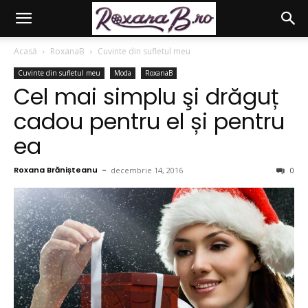
Acasă
RoxanaB
Cuvinte din sufletul meu
Cuvinte din sufletul meu
Moda
RoxanaB
Cel mai simplu şi drăguț
cadou pentru el și pentru
ea
Roxana Brănișteanu
-
decembrie 14, 2016
0