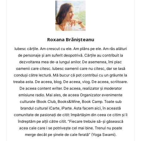
Roxana Brănișteanu
Iubesc cărțile. Am crescut cu ele. Am plâns pe ele. Am râs alături
de personaje și am suferit deopotrivă. Cărțile au contribuit la
dezvoltarea mea de-a lungul anilor. De asemenea, îmi plac
oamenii care citesc. Iubesc oamenii care nu citesc, dar se lasă
conduși către lectură. Mă bucur că pot contribui cu un grăunte la
treaba asta. De aceea, blog. De aceea, vlog. De aceea, scriitoare.
De aceea content writer. De aceea, realizator și moderator
emisiune radio. Mai ales, de aceea Organizator evenimente
culturale (Book Club, Books&Wine, Book Camp. Toate sub
brandul cultural iCarte, iParte. Asta facem aici, în această
comunitate de pasionați de citit: împărtășim din ceea ce citim și îi
îndreptăm pe alții către citit. “Fiecare trebuie să-și găsească
acea cale care i se potrivește cel mai bine. Trenul nu poate
merge decât pe șinele de cale ferată” (Yoga Swami).