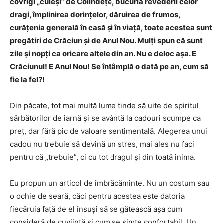
covrigi „culeşi” de Colindeţe, bucuria revederii celor
dragi, împlinirea dorinţelor, dăruirea de frumos,
curăţenia generală în casă şi în viaţă, toate acestea sunt
pregătiri de Crăciun şi de Anul Nou. Mulţi spun că sunt
zile şi nopţi ca oricare altele din an. Nu e deloc aşa. E
Crăciunul! E Anul Nou! Se întâmplă o dată pe an, cum să
fie la fel?!
Din păcate, tot mai multă lume tinde să uite de spiritul
sărbătorilor de iarnă şi se avântă la cadouri scumpe ca
preţ, dar fără pic de valoare sentimentală. Alegerea unui
cadou nu trebuie să devină un stres, mai ales nu faci
pentru că „trebuie”, ci cu tot dragul şi din toată inima.
Eu propun un articol de îmbrăcăminte. Nu un costum sau
o ochie de seară, căci pentru acestea este datoria
fiecăruia faţă de el însuşi să se gătească aşa cum
consideră de cuviinţă şi cum se simte confortabil. Un