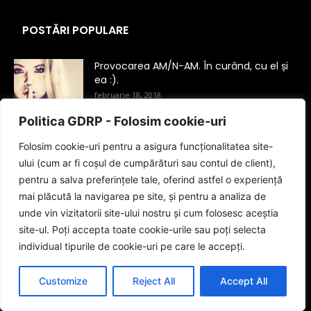
POSTĂRI POPULARE
Provocarea AM/N-AM. În curând, cu el și
ea :).
februarie 18, 2018
Politica GDRP - Folosim cookie-uri
Se scriu fără cratimă: dra, dna, dl, drei,
dnei, dlui.
Folosim cookie-uri pentru a asigura funcționalitatea site-
ianuarie 25, 2018
ului (cum ar fi coșul de cumpărături sau contul de client),
pentru a salva preferințele tale, oferind astfel o experiență
mai plăcută la navigarea pe site, și pentru a analiza de
Scrie corect! Virgula înainte/după „şi”.
unde vin vizitatorii site-ului nostru și cum folosesc aceștia
februarie 24, 2016
site-ul. Poți accepta toate cookie-urile sau poți selecta
individual tipurile de cookie-uri pe care le accepți.
CATEGORIE POPULARĂ
Customize
Reject All
Accept All