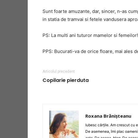
Sunt foarte amuzante, dar, sincer, n-as cump
in statia de tramvai si fetele vandusera apr
PS: La multi ani tuturor mamelor si femeilor!
PPS: Bucurati-va de orice floare, mai ales d
Articolul precedent
Copilarie pierduta
Roxana Brănișteanu
Iubesc cărțile. Am crescut cu e
De asemenea, îmi plac oamenii 
asta. De aceea, blog. De aceea