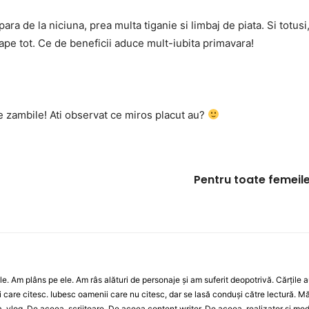
ara de la niciuna, prea multa tiganie si limbaj de piata. Si tot
oape tot. Ce de beneficii aduce mult-iubita primavara!
e zambile! Ati observat ce miros placut au?
Pentru toate femeil
le. Am plâns pe ele. Am râs alături de personaje și am suferit deopotrivă. Cărțile 
care citesc. Iubesc oamenii care nu citesc, dar se lasă conduși către lectură. Mă
, vlog. De aceea, scriitoare. De aceea content writer. De aceea, realizator și mo