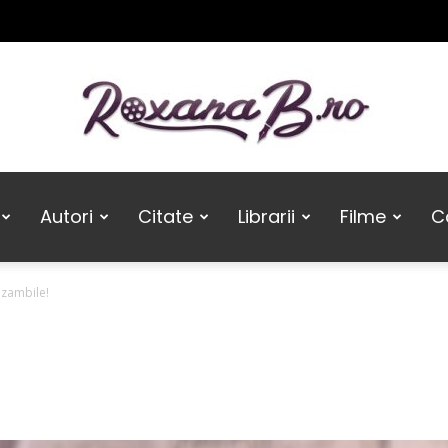
Roxana
Autori
Citate
Librarii
Filme
Ca
 zambile!
B