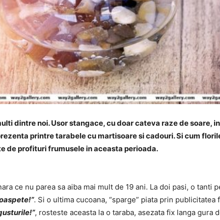
lti dintre noi. Usor stangace, cu doar cateva raze de soare, i
prezenta printre tarabele cu martisoare si cadouri. Si cum flori
e de profituri frumusele in aceasta perioada.
nara ce nu parea sa aiba mai mult de 19 ani. La doi pasi, o tanti p
proaspete!”
. Si o ultima cucoana, “sparge” piata prin publicitatea 
gusturile!”
, rosteste aceasta la o taraba, asezata fix langa gura 