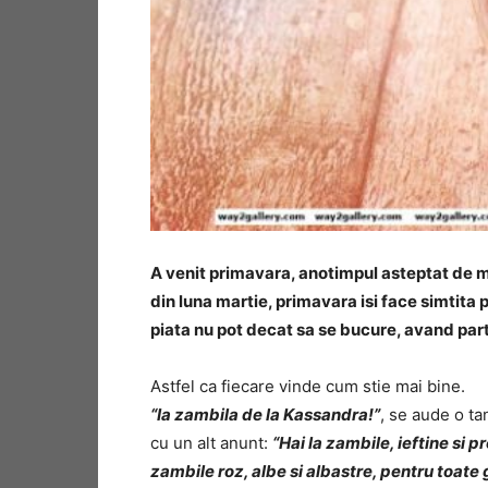
A venit primavara, anotimpul asteptat de mu
din luna martie, primavara isi face simtita 
piata nu pot decat sa se bucure, avand part
Astfel ca fiecare vinde cum stie mai bine.
“Ia zambila de la Kassandra!”
, se aude o ta
cu un alt anunt:
“Hai la zambile, ieftine si 
zambile roz, albe si albastre, pentru toate 