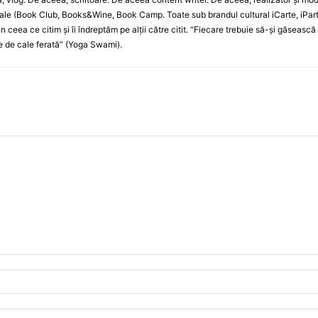
le (Book Club, Books&Wine, Book Camp. Toate sub brandul cultural iCarte, iPart
in ceea ce citim și îi îndreptăm pe alții către citit. “Fiecare trebuie să-și găseasc
e de cale ferată” (Yoga Swami).