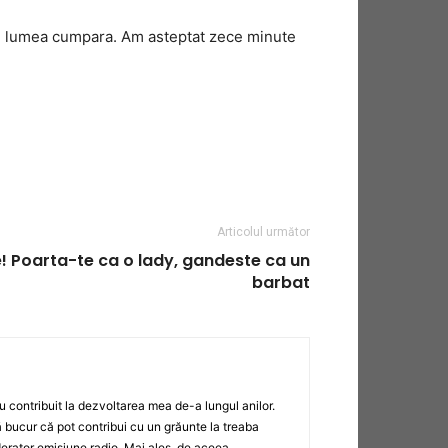
usi, lumea cumpara. Am asteptat zece minute
Articolul următor
e! Poarta-te ca o lady, gandeste ca un
barbat
au contribuit la dezvoltarea mea de-a lungul anilor.
 bucur că pot contribui cu un grăunte la treaba
derator emisiune radio. Mai ales, de aceea