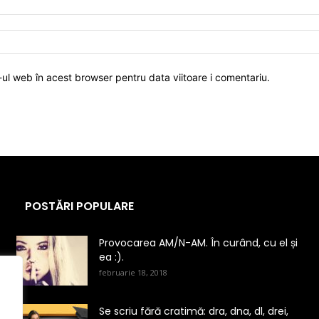
-ul web în acest browser pentru data viitoare i comentariu.
POSTĂRI POPULARE
Provocarea AM/N-AM. În curând, cu el și
ea :).
februarie 18, 2018
Se scriu fără cratimă: dra, dna, dl, drei,