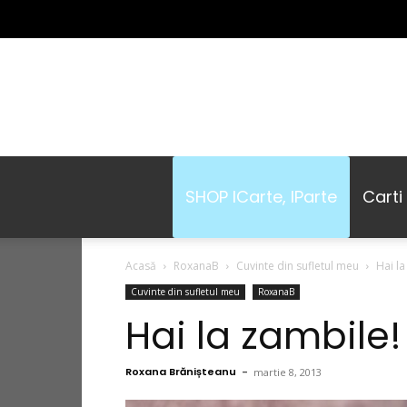
SHOP ICarte, IParte
Carti
Acasă
RoxanaB
Cuvinte din sufletul meu
Hai la
Cuvinte din sufletul meu
RoxanaB
Hai la zambile!
Roxana Brănișteanu
-
martie 8, 2013