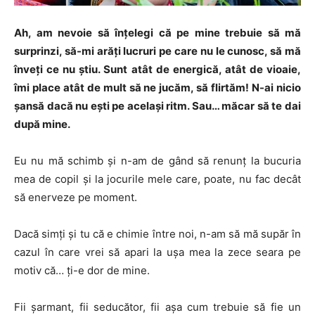
Ah, am nevoie să înţelegi că pe mine trebuie să mă
surprinzi, să-mi arăţi lucruri pe care nu le cunosc, să mă
înveţi ce nu ştiu. Sunt atât de energică, atât de vioaie,
îmi place atât de mult să ne jucăm, să flirtăm! N-ai nicio
şansă dacă nu eşti pe acelaşi ritm. Sau… măcar să te dai
după mine.
Eu nu mă schimb şi n-am de gând să renunţ la bucuria
mea de copil şi la jocurile mele care, poate, nu fac decât
să enerveze pe moment.
Dacă simţi şi tu că e chimie între noi, n-am să mă supăr în
cazul în care vrei să apari la uşa mea la zece seara pe
motiv că… ţi-e dor de mine.
Fii şarmant, fii seducător, fii aşa cum trebuie să fie un