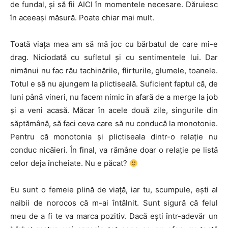
de fundal, şi să fii AICI în momentele necesare. Dăruiesc
în aceeaşi măsură. Poate chiar mai mult.
Toată viaţa mea am să mă joc cu bărbatul de care mi-e
drag. Niciodată cu sufletul şi cu sentimentele lui. Dar
nimănui nu fac rău tachinările, flirturile, glumele, toanele.
Totul e să nu ajungem la plictiseală. Suficient faptul că, de
luni până vineri, nu facem nimic în afară de a merge la job
și a veni acasă. Măcar în acele două zile, singurile din
săptămână, să faci ceva care să nu conducă la monotonie.
Pentru că monotonia și plictiseala dintr-o relație nu
conduc nicăieri. În final, va rămâne doar o relație pe listă
celor deja încheiate. Nu e păcat?
Eu sunt o femeie plină de viaţă, iar tu, scumpule, eşti al
naibii de norocos că m-ai întâlnit. Sunt sigură că felul
meu de a fi te va marca pozitiv. Dacă eşti într-adevăr un