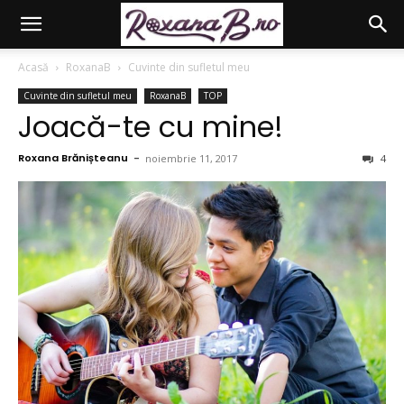
Acasă
RoxanaB
Cuvinte din sufletul meu
Cuvinte din sufletul meu
RoxanaB
TOP
Joacă-te cu mine!
Roxana Brănișteanu
-
noiembrie 11, 2017
4