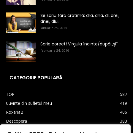
Se scriu fără cratimă: dra, dna, dl, drei,
dnei, dlui.
ianuarie 25, 2018
Scrie corect! Virgula înainte/după „şi”.
februarie 24, 2016
CATEGORIE POPULARĂ
TOP
587
Cuvinte din sufletul meu
419
RoxanaB
406
Descopera
383
Arhiva
330