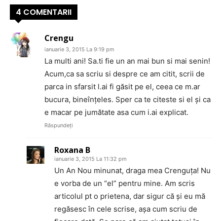
4 COMENTARII
Crengu
ianuarie 3, 2015 La 9:19 pm
La multi ani! Sa.ti fie un an mai bun si mai senin!
Acum,ca sa scriu si despre ce am citit, scrii de
parca in sfarsit l.ai fi găsit pe el, ceea ce m.ar
bucura, bineînțeles. Sper ca te citeste si el și ca
e macar pe jumătate asa cum i.ai explicat.
Răspundeți
Roxana B
ianuarie 3, 2015 La 11:32 pm
Un An Nou minunat, draga mea Crenguţa! Nu
e vorba de un “el” pentru mine. Am scris
articolul pt o prietena, dar sigur că şi eu mă
regăsesc în cele scrise, aşa cum scriu de