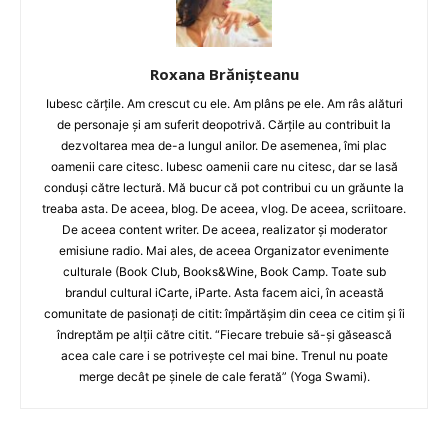
Roxana Brănișteanu
Iubesc cărțile. Am crescut cu ele. Am plâns pe ele. Am râs alături
de personaje și am suferit deopotrivă. Cărțile au contribuit la
dezvoltarea mea de-a lungul anilor. De asemenea, îmi plac
oamenii care citesc. Iubesc oamenii care nu citesc, dar se lasă
conduși către lectură. Mă bucur că pot contribui cu un grăunte la
treaba asta. De aceea, blog. De aceea, vlog. De aceea, scriitoare.
De aceea content writer. De aceea, realizator și moderator
emisiune radio. Mai ales, de aceea Organizator evenimente
culturale (Book Club, Books&Wine, Book Camp. Toate sub
brandul cultural iCarte, iParte. Asta facem aici, în această
comunitate de pasionați de citit: împărtășim din ceea ce citim și îi
îndreptăm pe alții către citit. “Fiecare trebuie să-și găsească
acea cale care i se potrivește cel mai bine. Trenul nu poate
merge decât pe șinele de cale ferată” (Yoga Swami).