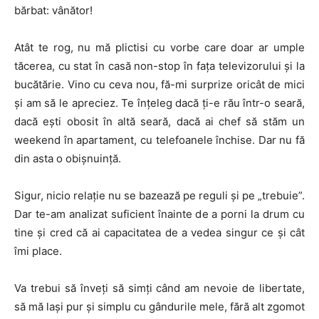
bărbat: vânător!
Atât te rog, nu mă plictisi cu vorbe care doar ar umple
tăcerea, cu stat în casă non-stop în faţa televizorului şi la
bucătărie. Vino cu ceva nou, fă-mi surprize oricât de mici
şi am să le apreciez. Te înţeleg dacă ţi-e rău într-o seară,
dacă eşti obosit în altă seară, dacă ai chef să stăm un
weekend în apartament, cu telefoanele închise. Dar nu fă
din asta o obişnuinţă.
Sigur, nicio relaţie nu se bazează pe reguli şi pe „trebuie”.
Dar te-am analizat suficient înainte de a porni la drum cu
tine şi cred că ai capacitatea de a vedea singur ce şi cât
îmi place.
Va trebui să înveţi să simţi când am nevoie de libertate,
să mă laşi pur şi simplu cu gândurile mele, fără alt zgomot