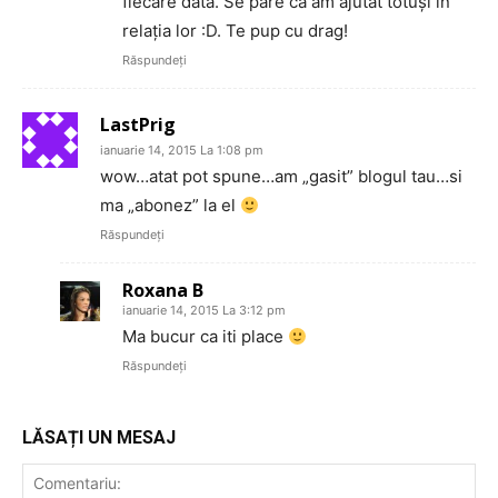
fiecare dată. Se pare că am ajutat totuşi în
relaţia lor :D. Te pup cu drag!
Răspundeți
LastPrig
ianuarie 14, 2015 La 1:08 pm
wow…atat pot spune…am „gasit” blogul tau…si
ma „abonez” la el
Răspundeți
Roxana B
ianuarie 14, 2015 La 3:12 pm
Ma bucur ca iti place
Răspundeți
LĂSAȚI UN MESAJ