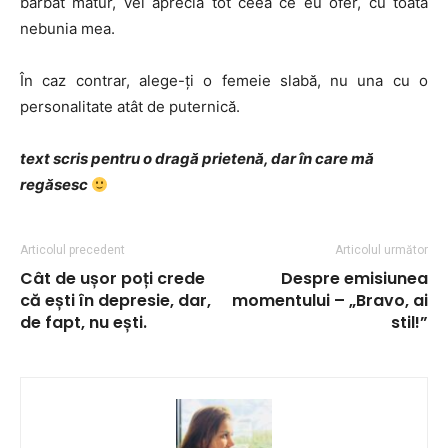
bărbat matur, vei aprecia tot ceea ce eu ofer, cu toată
nebunia mea.
În caz contrar, alege-ţi o femeie slabă, nu una cu o
personalitate atât de puternică.
text scris pentru o dragă prietenă, dar în care mă
regăsesc
Articolul precedent
Articolul următor
Cât de ușor poți crede
Despre emisiunea
că ești în depresie, dar,
momentului – „Bravo, ai
de fapt, nu ești.
stil!”