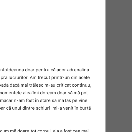
 întotdeauna doar pentru că ador adrenalina
pra lucrurilor. Am trecut printr-un din acele
vadă dacă mai trăiesc m-au criticat continuu,
n momentele alea îmi doream doar să mă pot
i măcar n-am fost în stare să mă las pe vine
oar că unul dintre schiuri mi-a venit în burtă
cum mă doare tot corpul, aia a fost cea mai