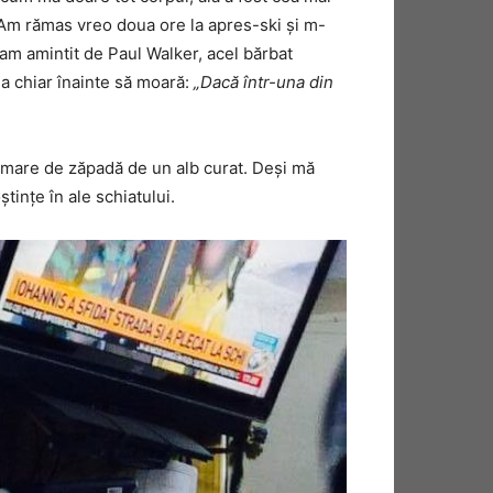
 Am rămas vreo doua ore la apres-ski și m-
-am amintit de Paul Walker, acel bărbat
ea chiar înainte să moară:
„Dacă într-una din
 o mare de zăpadă de un alb curat. Deși mă
tințe în ale schiatului.