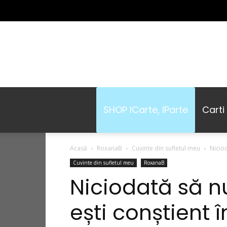
SHOP ICarte, IParte
Carti
Acasă
RoxanaB
Cuvinte din sufletul meu
Niciod
Cuvinte din sufletul meu
RoxanaB
Niciodată să n
ești conștient 