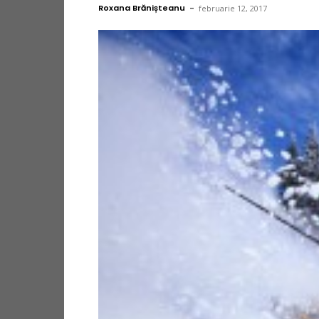
Roxana Brănișteanu
-
februarie 12, 2017