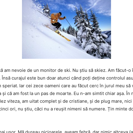
 că am nevoie de un monitor de ski. Nu știu să skiez. Am făcut-o
 Însă curajul este bun doar atunci când poți deține controlul asu
speriat. Iar cei zece oameni care au făcut cerc în jurul meu să 
și că am fost la un pas de moarte. Eu n-am simtit chiar așa. Î
ez viteza, am uitat complet și de cristiane, și de plug mare, nic
cinci ori, nu știu, căci nu a reușit nimeni să numere. Țin minte d
i ușor. Mă dureau picioarele, aveam febră, dar nimic altceva (a