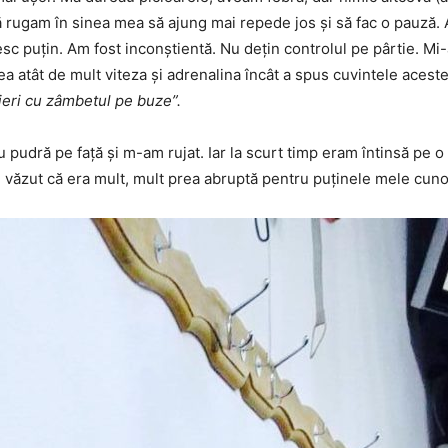
ă rugam în sinea mea să ajung mai repede jos și să fac o pauză.
sc puțin. Am fost inconștientă. Nu dețin controlul pe pârtie. Mi
ea atât de mult viteza și adrenalina încât a spus cuvintele acest
pieri cu zâmbetul pe buze”.
u pudră pe față și m-am rujat. Iar la scurt timp eram întinsă pe
m văzut că era mult, mult prea abruptă pentru puținele mele cunoș