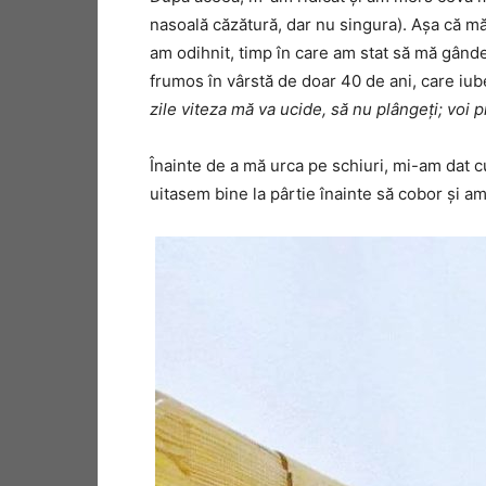
nasoală căzătură, dar nu singura). Așa că m
am odihnit, timp în care am stat să mă gânde
frumos în vârstă de doar 40 de ani, care iub
zile viteza mă va ucide, să nu plângeţi; voi 
Înainte de a mă urca pe schiuri, mi-am dat c
uitasem bine la pârtie înainte să cobor și a