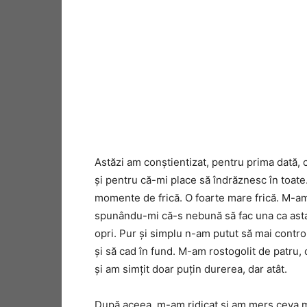
Astăzi am conștientizat, pentru prima dată,
și pentru că-mi place să îndrăznesc în toate.
momente de frică. O foarte mare frică. M-am 
spunându-mi că-s nebună să fac una ca asta 
opri. Pur și simplu n-am putut să mai control
și să cad în fund. M-am rostogolit de patru, 
și am simțit doar puțin durerea, dar atât.
După aceea, m-am ridicat și am mers ceva ma