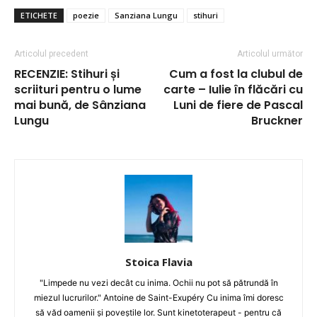
ETICHETE
poezie
Sanziana Lungu
stihuri
Articolul precedent
Articolul următor
RECENZIE: Stihuri și
Cum a fost la clubul de
scriituri pentru o lume
carte – Iulie în flăcări cu
mai bună, de Sânziana
Luni de fiere de Pascal
Lungu
Bruckner
Stoica Flavia
"Limpede nu vezi decât cu inima. Ochii nu pot să pătrundă în
miezul lucrurilor." Antoine de Saint-Exupéry Cu inima îmi doresc
să văd oamenii și poveștile lor. Sunt kinetoterapeut - pentru că