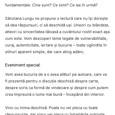
fundamentale:
Cine sunt? Ce simt? Ce las în urmă?
Sânziana Lungu ne propune o lectură care nu își dorește
să dea răspunsuri, ci să deschidă uși. Uneori cu blândețe,
alteori cu sinceritatea tăioasă a cuvântului rostit exact așa
cum este. Vom descoperi teme legate de vulnerabilitate,
curaj, autenticitate, iertare și bucurie – toate oglindite în
stihuri aparent simple, dar care ating adânc.
Eveniment special:
Vom avea bucuria de a o avea alături pe autoare, care va
fi prezentă pentru o discuție deschisă despre carte,
despre scris ca formă de vindecare și despre cum putem
crea împreună o lume mai bună – începând din interior.
Vino cu inima deschisă. Poate nu vei pleca cu toate
răspunsurile, dar sigur vei pleca cu întrebările potrivite.