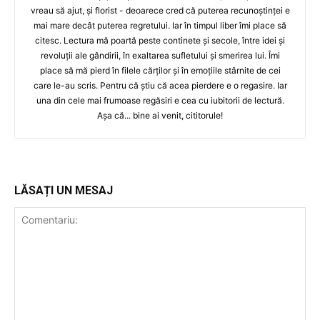
vreau să ajut, și florist - deoarece cred că puterea recunoştinței e
mai mare decât puterea regretului. Iar în timpul liber îmi place să
citesc. Lectura mă poartă peste continete și secole, între idei și
revoluții ale gândirii, în exaltarea sufletului și smerirea lui. Îmi
place să mă pierd în filele cărților și în emoțiile stârnite de cei
care le-au scris. Pentru că știu că acea pierdere e o regasire. Iar
una din cele mai frumoase regăsiri e cea cu iubitorii de lectură.
Așa că... bine ai venit, cititorule!
LĂSAȚI UN MESAJ