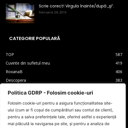
Scrie corect! Virgula înainte/după „şi”.
februarie 24, 2016
CATEGORIE POPULARĂ
TOP
587
Cuvinte din sufletul meu
419
RoxanaB
406
Descopera
383
Arhiva
330
Politica GDRP - Folosim cookie-uri
Carti
310
Folosim cookie-uri pentru a asigura funcționalitatea site-
Lifestyle
208
ului (cum ar fi coșul de cumpărături sau contul de client),
Cultura generala
160
pentru a salva preferințele tale, oferind astfel o experiență
Autori
159
mai plăcută la navigarea pe site, și pentru a analiza de