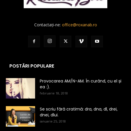
Contactați-ne:
office@roxanab.ro
POSTĂRI POPULARE
Provocarea AM/N-AM. În curând, cu el și
ea :).
februarie 18, 2018
Se scriu fără cratimă: dra, dna, dl, drei,
dnei, dlui.
ianuarie 25, 2018