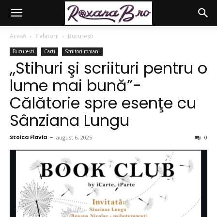
Acasă
Calatorii
București
București
Carti
Scriitori romani
,,Stihuri şi scriituri pentru o
lume mai bună”-
Călătorie spre esenţe cu
Sânziana Lungu
Stoica Flavia
-
august 6, 2025
0