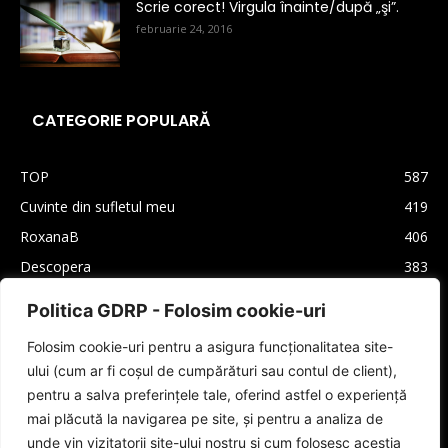
Scrie corect! Virgula înainte/după „şi”.
februarie 24, 2016
CATEGORIE POPULARĂ
TOP
587
Cuvinte din sufletul meu
419
RoxanaB
406
Descopera
383
Arhiva
330
Politica GDRP - Folosim cookie-uri
Carti
310
Folosim cookie-uri pentru a asigura funcționalitatea site-
Lifestyle
208
ului (cum ar fi coșul de cumpărături sau contul de client),
Cultura generala
160
pentru a salva preferințele tale, oferind astfel o experiență
Autori
159
mai plăcută la navigarea pe site, și pentru a analiza de
unde vin vizitatorii site-ului nostru și cum folosesc aceștia