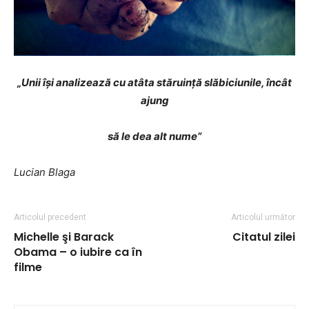
„Unii îşi analizează cu atâta stăruinţă slăbiciunile, încât
ajung
să le dea alt nume”
Lucian Blaga
Articolul precedent
Articolul următor
Michelle şi Barack
Citatul zilei
Obama – o iubire ca în
filme