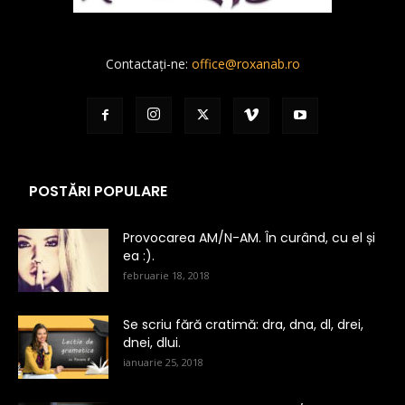
Contactați-ne:
office@roxanab.ro
POSTĂRI POPULARE
Provocarea AM/N-AM. În curând, cu el și
ea :).
februarie 18, 2018
Se scriu fără cratimă: dra, dna, dl, drei,
dnei, dlui.
ianuarie 25, 2018