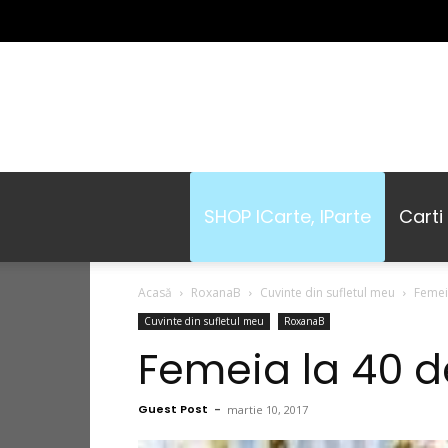
SHOP ICarte, IParte
Carti
Acasă
RoxanaB
Cuvinte din sufletul meu
Femeia
Cuvinte din sufletul meu
RoxanaB
Femeia la 40 de
Guest Post
-
martie 10, 2017