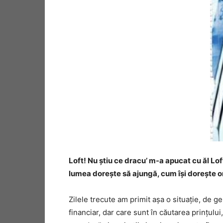
Loft! Nu știu ce dracu’ m-a apucat cu ăl Lo
lumea dorește să ajungă, cum își dorește ori
Zilele trecute am primit așa o situație, de g
financiar, dar care sunt în căutarea prințulu