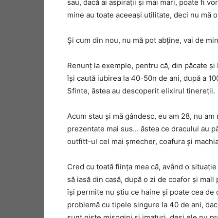
sau, dacă ai aspirații și mai mari, poate fi v
mine au toate aceeași utilitate, deci nu mă o
Și cum din nou, nu mă pot abține, vai de mine
Renunț la exemple, pentru că, din păcate și 
își caută iubirea la 40-50n de ani, după a 
Sfinte, ăstea au descoperit elixirul tinereții.
Acum stau și mă gândesc, eu am 28, nu am nic
prezentate mai sus… ăstea ce dracului au păzit
outfitt-ul cel mai șmecher, coafura și machia
Cred cu toată ființa mea că, având o situație
să iasă din casă, după o zi de coafor și mall
își permite nu știu ce haine și poate cea de
problemă cu tipele singure la 40 de ani, dac
sunt niște misogini și imaturi, deși ele nu p