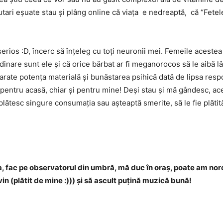
tari eșuate stau și plâng online că viața e nedreaptă, că “Fete
erios :D, încerc să înțeleg cu toți neuronii mei. Femeile aceste
inare sunt ele și că orice bărbat ar fi meganorocos să le aibă lâ
 arate potența materială și bunăstarea psihică dată de lipsa respon
pentru acasă, chiar și pentru mine! Deși stau și mă gândesc, aces
i plătesc singure consumația sau așteaptă smerite, să le fie plăt
sta, fac pe observatorul din umbră, mă duc în oraș, poate am nor
 (plătit de mine :))) și să ascult puțină muzică bună!