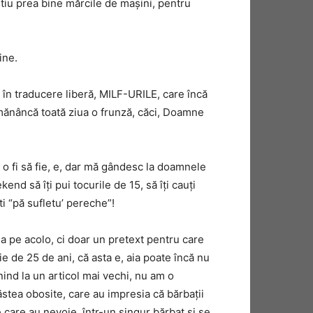
 știu prea bine mărcile de mașini, pentru
ine.
i în traducere liberă, MILF-URILE, care încă
 mănâncă toată ziua o frunză, căci, Doamne
 o fi să fie, e, dar mă gândesc la doamnele
nd să îți pui tocurile de 15, să îți cauți
i “pă sufletu’ pereche”!
ea pe acolo, ci doar un pretext pentru care
ie de 25 de ani, că asta e, aia poate încă nu
ind la un articol mai vechi, nu am o
stea obosite, care au impresia că bărbații
 care au nevoie, într-un singur bărbat și se