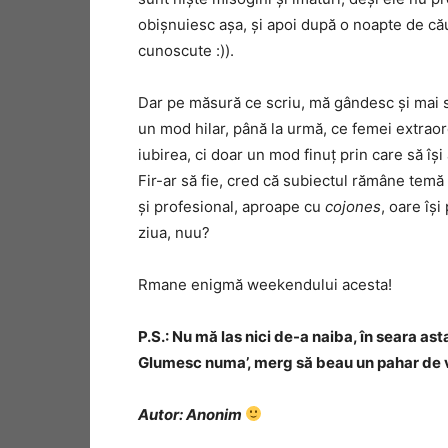
obișnuiesc așa, și apoi după o noapte de cău
cunoscute :)).
Dar pe măsură ce scriu, mă gândesc și mai s
un mod hilar, până la urmă, ce femei extraord
iubirea, ci doar un mod finuț prin care să își
Fir-ar să fie, cred că subiectul rămâne temă 
și profesional, aproape cu
cojones
, oare îș
ziua, nuu?
Rmane enigmă weekendului acesta!
P.S.: Nu mă las nici de-a naiba, în seara a
Glumesc numa’, merg să beau un pahar de vin
Autor: Anonim