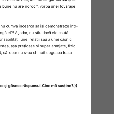
le bune nu are noroc!”, vorba unei tovarășe
a nu cumva încearcă să își demonstreze într-
ngă el?! Aşadar, nu știu dacă ele caută
sabilității unei relații sau a unei căsnicii.
tea, așa prețioase si super aranjate, fizic
ită, că doar nu s-au chinuit degeaba toata
oc și găsesc răspunsul. Cine mă susține?:))