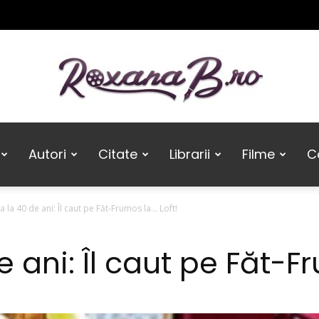
Roxana
Autori
Citate
Librarii
Filme
Ca
 la 40 de ani: Îl caut pe Făt-Frumos la… Loft!
B
 ani: Îl caut pe Făt-Fr