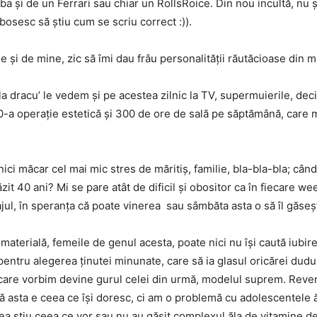
orba și de un Ferrari sau chiar un RollsRoice. Din nou incultă, nu
bosesc să știu cum se scriu correct :)).
 și de mine, zic să îmi dau frâu personalității răutăcioase din m
la dracu’ le vedem și pe acestea zilnic la TV, supermuierile, dec
100-a operație estetică și 300 de ore de sală pe săptămână, care
i măcar cel mai mic stres de măritiș, familie, bla-bla-bla; când
 40 ani? Mi se pare atât de dificil și obositor ca în fiecare weeke
jul, în speranța că poate vinerea sau sâmbăta asta o să îl găseșt
 materială, femeile de genul acesta, poate nici nu își caută iubir
 pentru alegerea ținutei minunate, care să ia glasul oricărei dudu
 care vorbim devine gurul celei din urmă, modelul suprem. Reven
ă asta e ceea ce își doresc, ci am o problemă cu adolescentele ă
rea știu ceea ce vor sau nu au găsit complexul ăla de vitamine de