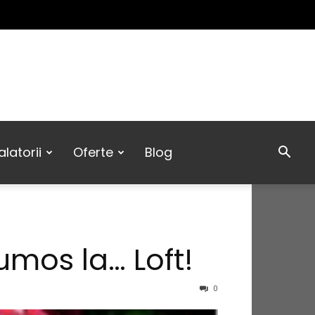
latorii
Oferte
Blog
umos la… Loft!
0