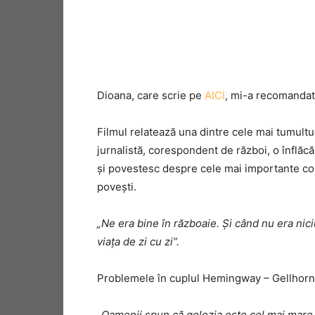
Dioana, care scrie pe
AICI
, mi-a recomandat f
Filmul relatează una dintre cele mai tumult
jurnalistă, corespondent de război, o înflăcă
și povestesc despre cele mai importante conf
povești.
„Ne era bine în războaie. Și când nu era nici
viața de zi cu zi”.
Problemele în cuplul Hemingway – Gellhorn 
„Oamenii spun că gelozia este cel mai mare i