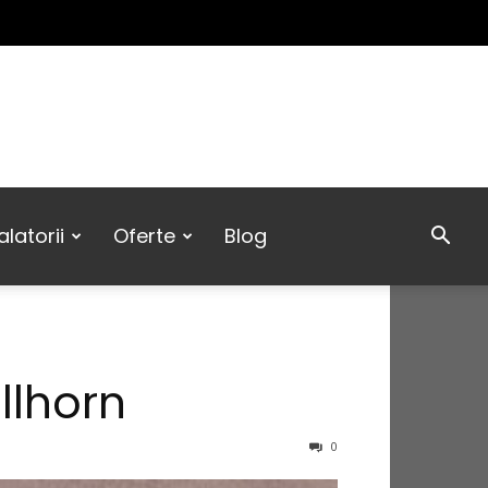
latorii
Oferte
Blog
llhorn
0