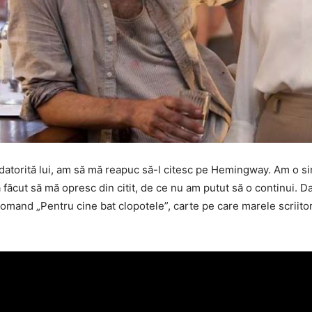
datorită lui, am să mă reapuc să-l citesc pe Hemingway. Am o si
cut să mă opresc din citit, de ce nu am putut să o continui. Dar
omand „Pentru cine bat clopotele”, carte pe care marele scriitor 