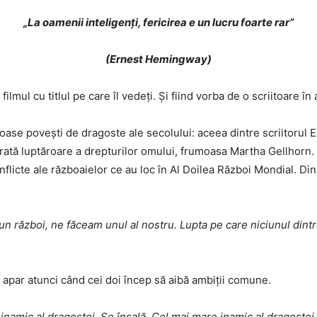
„La oamenii inteligenţi, fericirea e un lucru foarte rar”
(Ernest Hemingway)
ilmul cu titlul pe care îl vedeți. Și fiind vorba de o scriitoare în
uoase povești de dragoste ale secolului: aceea dintre scriitorul
rată luptăroare a drepturilor omului, frumoasa Martha Gellhorn. C
licte ale războaielor ce au loc în Al Doilea Război Mondial. Din 
un război, ne făceam unul al nostru. Lupta pe care niciunul dintr
apar atunci când cei doi încep să aibă ambiții comune.
namic al dragostei. Se înșală. Cel mai mare inamic al dragostei e