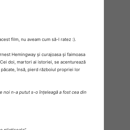
 acest film, nu aveam cum să-l ratez :).
 Ernest Hemingway și curajoasa și faimoasa
ei doi, martori ai istoriei, se acenturează
păcate, însă, pierd războiul propriei lor
e noi n-a putut s-o înțeleagă a fost cea din
 plictiseala”.