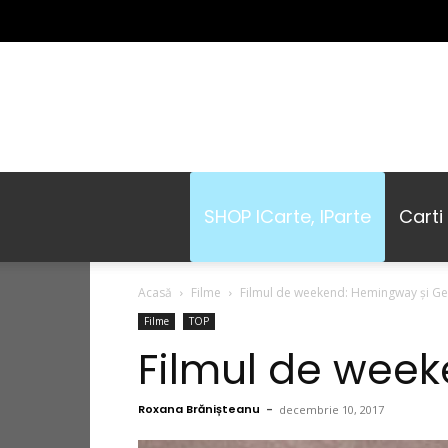
SHOP ICarte, IParte
Carti
Acasă
Filme
Filmul de weekend: Hemingway și Ge
Filme
TOP
Filmul de week
Roxana Brănișteanu
-
decembrie 10, 2017