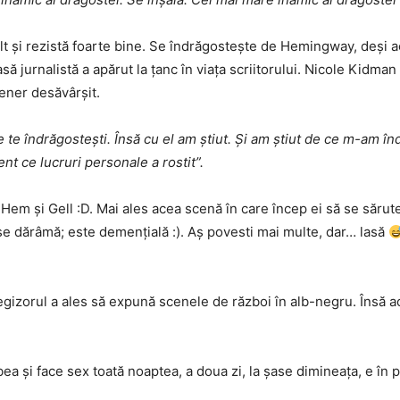
 și rezistă foarte bine. Se îndrăgostește de Hemingway, deși ace
ă jurnalistă a apărut la țanc în viața scriitorului. Nicole Kidma
ener desăvârșit.
e te îndrăgostești. Însă cu el am știut. Și am știut de ce m-am în
nt ce lucruri personale a rostit”.
Hem și Gell :D. Mai ales acea scenă în care încep ei să se sărute
se dărâmă; este demențială :). Aș povesti mai multe, dar… lasă
regizorul a ales să expună scenele de război în alb-negru. Însă a
ea și face sex toată noaptea, a doua zi, la șase dimineața, e în p