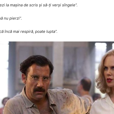
șezi la mașina de scris și să-ți verși sîngele”.
ă nu pierzi”.
că încă mai respiră, poate lupta”.