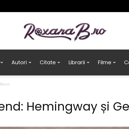
Roxana
Autori
Citate
Librarii
Filme
Ca
llhorn
B
end: Hemingway și Ge