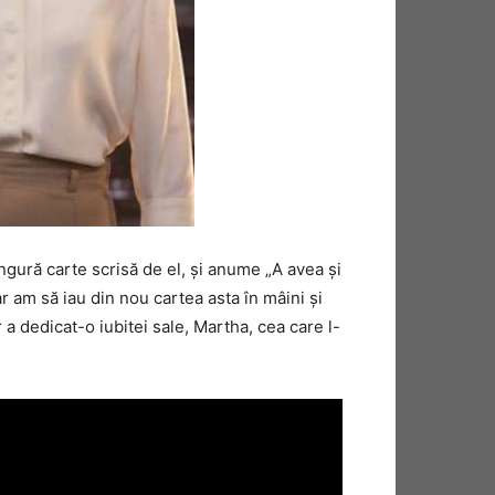
ngură carte scrisă de el, şi anume „A avea şi
 am să iau din nou cartea asta în mâini şi
a dedicat-o iubitei sale, Martha, cea care l-