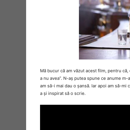
Mă bucur că am văzut acest film, pentru că, 
a nu avea”. N-aş putea spune ce anume m-a fă
am să-i mai dau o şansă. Iar apoi am să-mi c
a şi inspirat să o scrie.