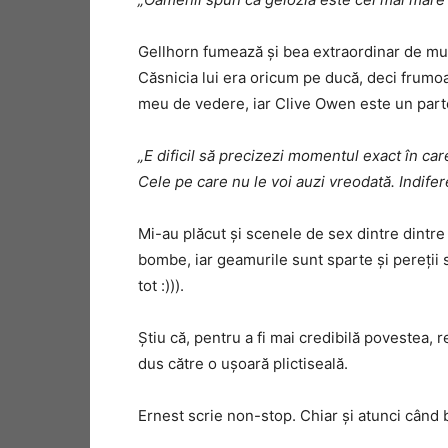
Gellhorn fumează și bea extraordinar de mult
Căsnicia lui era oricum pe ducă, deci frumoas
meu de vedere, iar Clive Owen este un part
„E dificil să precizezi momentul exact în car
Cele pe care nu le voi auzi vreodată. Indifere
Mi-au plăcut şi scenele de sex dintre dintre 
bombe, iar geamurile sunt sparte și pereții 
tot :))).
Știu că, pentru a fi mai credibilă povestea, 
dus către o ușoară plictiseală.
Ernest scrie non-stop. Chiar și atunci când b