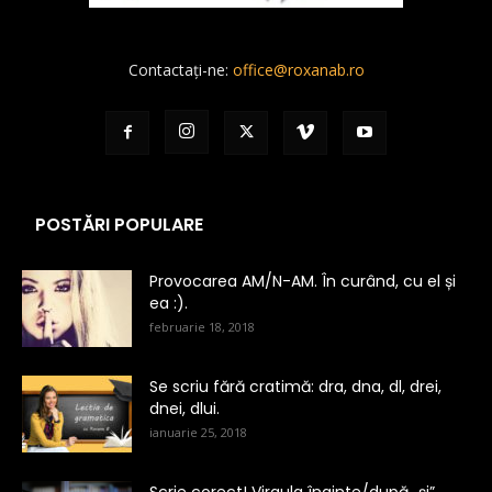
Contactați-ne:
office@roxanab.ro
POSTĂRI POPULARE
Provocarea AM/N-AM. În curând, cu el și
ea :).
februarie 18, 2018
Se scriu fără cratimă: dra, dna, dl, drei,
dnei, dlui.
ianuarie 25, 2018
Scrie corect! Virgula înainte/după „şi”.