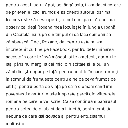
pentru acest lucru. Apoi, pe lângă asta, i-am dat și cerere
de prietenie, căci frumos e să citești autorul, dar mai
frumos este să descoperi și omul din spate. Atunci mai
observ că, deși Roxana mea locuiește în jungla urbană
din Capitală, își rupe din timpul ei să facă oamenii să
zâmbească. Deci, Roxano, da, pentru asta m-am
împrietenit cu tine pe Facebook: pentru determinarea
aceasta în care te învălmăsești și te amețești, dar nu te
lași până nu mergi la cei mici din spitale și le pui un
zâmbilici ștrengar pe față, pentru nopțile în care renunți
la somnul de frumusețe pentru a ne da ceva frumos de
citit și pentru pofta de viața pe care o emani când îmi
povestești aventurile tale inspirate parcă din viitoarele
romane pe care le vei scrie. Ca să continuăm papirusul:
pentru setea de a iubi și de a fi iubită, pentru ambiția
nebună de care dai dovadă și pentru entuziasmul
molipsitor.