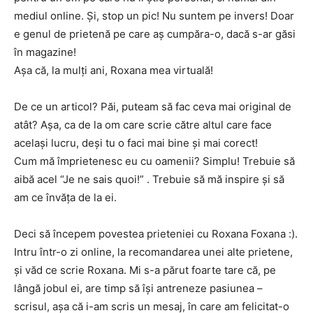
mediul online. Și, stop un pic! Nu suntem pe invers! Doar
e genul de prietenă pe care aș cumpăra-o, dacă s-ar găsi
în magazine!
Așa că, la mulți ani, Roxana mea virtuală!
De ce un articol? Păi, puteam să fac ceva mai original de
atât? Așa, ca de la om care scrie către altul care face
același lucru, deși tu o faci mai bine și mai corect!
Cum mă împrietenesc eu cu oamenii? Simplu! Trebuie să
aibă acel “Je ne sais quoi!” . Trebuie să mă inspire și să
am ce învăţa de la ei.
Deci să începem povestea prieteniei cu Roxana Foxana :).
Intru într-o zi online, la recomandarea unei alte prietene,
și văd ce scrie Roxana. Mi s-a părut foarte tare că, pe
lângă jobul ei, are timp să își antreneze pasiunea –
scrisul, așa că i-am scris un mesaj, în care am felicitat-o