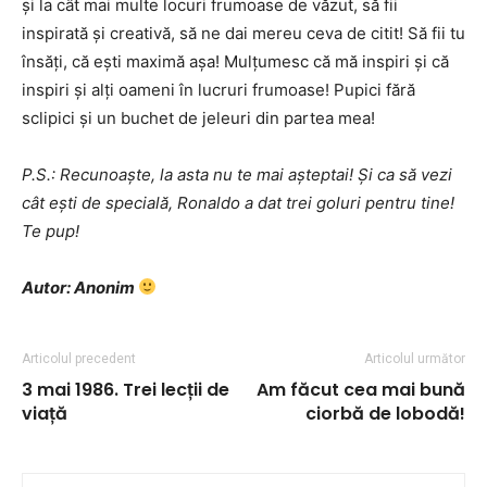
și la cât mai multe locuri frumoase de văzut, să fii
inspirată și creativă, să ne dai mereu ceva de citit! Să fii tu
însăți, că ești maximă așa! Mulțumesc că mă inspiri și că
inspiri și alți oameni în lucruri frumoase! Pupici fără
sclipici și un buchet de jeleuri din partea mea!
P.S.: Recunoaște, la asta nu te mai așteptai! Și ca să vezi
cât ești de specială, Ronaldo a dat trei goluri pentru tine!
Te pup!
Autor: Anonim
Articolul precedent
Articolul următor
3 mai 1986. Trei lecții de
Am făcut cea mai bună
viață
ciorbă de lobodă!