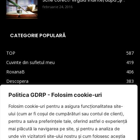
februarie 24, 2016
CATEGORIE POPULARĂ
TOP
587
Cuvinte din sufletul meu
419
RoxanaB
406
Descopera
383
Arhiva
330
Politica GDRP - Folosim cookie-uri
Carti
310
Folosim cookie-uri pentru a asigura funcționalitatea site-
Lifestyle
208
ului (cum ar fi coșul de cumpărături sau contul de client),
Cultura generala
160
pentru a salva preferințele tale, oferind astfel o experiență
Autori
159
mai plăcută la navigarea pe site, și pentru a analiza de
unde vin vizitatorii site-ului nostru și cum folosesc aceștia