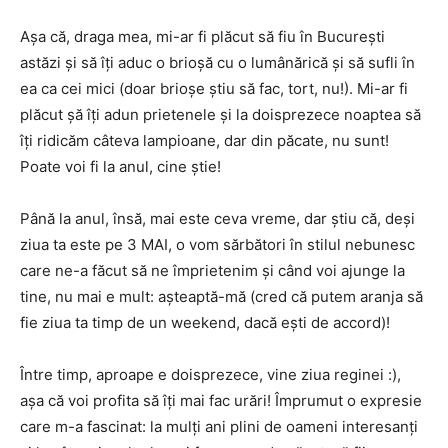
Așa că, draga mea, mi-ar fi plăcut să fiu în București
astăzi și să îți aduc o brioșă cu o lumânărică și să sufli în
ea ca cei mici (doar brioșe știu să fac, tort, nu!). Mi-ar fi
plăcut șă îți adun prietenele și la doisprezece noaptea să
îți ridicăm câteva lampioane, dar din păcate, nu sunt!
Poate voi fi la anul, cine știe!
Până la anul, însă, mai este ceva vreme, dar știu că, deși
ziua ta este pe 3 MAI, o vom sărbători în stilul nebunesc
care ne-a făcut să ne împrietenim și când voi ajunge la
tine, nu mai e mult: așteaptă-mă (cred că putem aranja să
fie ziua ta timp de un weekend, dacă ești de accord)!
Între timp, aproape e doisprezece, vine ziua reginei :),
așa că voi profita să îți mai fac urări! Împrumut o expresie
care m-a fascinat: la mulți ani plini de oameni interesanți