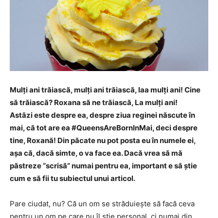
Mulți ani trăiască, mulți ani trăiască, laa mulți ani! Cine
să trăiască? Roxana să ne trăiască, La mulți ani!
Astăzi este despre ea, despre ziua reginei născute în
mai, că tot are ea #QueensAreBornInMai, deci despre
tine, Roxană! Din păcate nu pot posta eu în numele ei,
așa că, dacă simte, o va face ea. Dacă vrea să mă
păstreze “scrisă” numai pentru ea, important e să știe
cum e să fii tu subiectul unui articol.
Pare ciudat, nu? Că un om se străduiește să facă ceva
pentru un om pe care nu îl știe personal, ci numai din