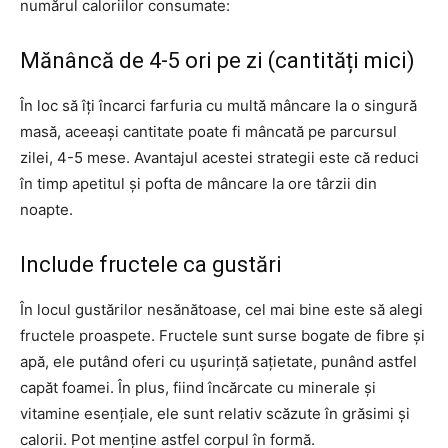
numărul caloriilor consumate:
Mănâncă de 4-5 ori pe zi (cantități mici)
În loc să îți încarci farfuria cu multă mâncare la o singură
masă, aceeași cantitate poate fi mâncată pe parcursul
zilei, 4-5 mese. Avantajul acestei strategii este că reduci
în timp apetitul și pofta de mâncare la ore târzii din
noapte.
Include fructele ca gustări
În locul gustărilor nesănătoase, cel mai bine este să alegi
fructele proaspete. Fructele sunt surse bogate de fibre și
apă, ele putând oferi cu ușurință sațietate, punând astfel
capăt foamei. În plus, fiind încărcate cu minerale și
vitamine esențiale, ele sunt relativ scăzute în grăsimi și
calorii. Pot menține astfel corpul în formă.