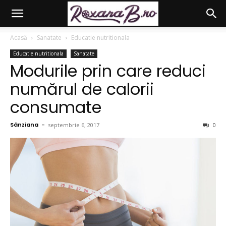
Acasă
Sanatate
Educatie nutritionala
Educatie nutritionala
Sanatate
Modurile prin care reduci
numărul de calorii
consumate
Sânziana
-
septembrie 6, 2017
0