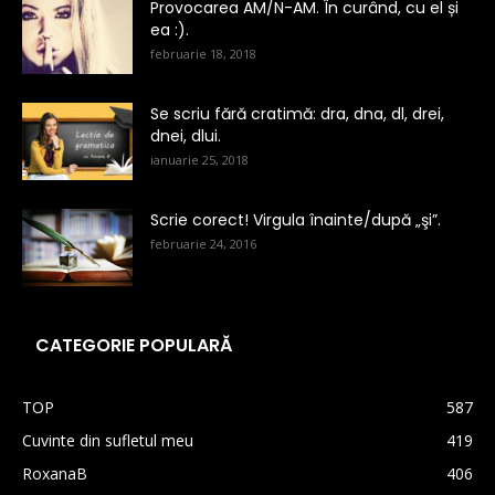
Provocarea AM/N-AM. În curând, cu el și
ea :).
februarie 18, 2018
Se scriu fără cratimă: dra, dna, dl, drei,
dnei, dlui.
ianuarie 25, 2018
Scrie corect! Virgula înainte/după „şi”.
februarie 24, 2016
CATEGORIE POPULARĂ
TOP
587
Cuvinte din sufletul meu
419
RoxanaB
406