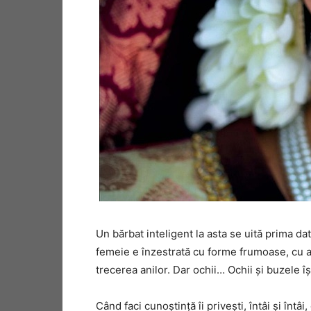
Un bărbat inteligent la asta se uită prima dată
femeie e înzestrată cu forme frumoase, cu at
trecerea anilor. Dar ochii… Ochii şi buzele îş
Când faci cunoştinţă îi priveşti, întâi şi înt