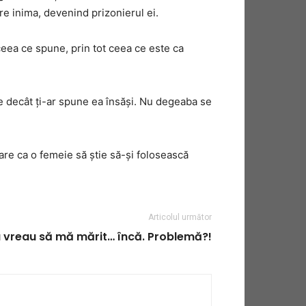
ure inima, devenind prizonierul ei.
n ceea ce spune, prin tot ceea ce este ca
lte decât ţi-ar spune ea însăşi. Nu degeaba se
are ca o femeie să ştie să-şi folosească
Articolul următor
u vreau să mă mărit… încă. Problemă?!