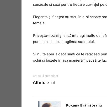
senzuale şi sexi pentru fiecare cuvinţel pe ca
Eleganţa şi fineţea nu stau în a-şi scoate sân
femeie.
Priveşte-i ochii şi ai să înţelegi multe de l
pune că ochii sunt oglinda sufletului.
Şi nu te speria dacă simţi că te rătăceşti p
ochii şi buzele în aşa manieră încât să te fac
Articolul precedent
Citatul zilei
Roxana Brănișteanu