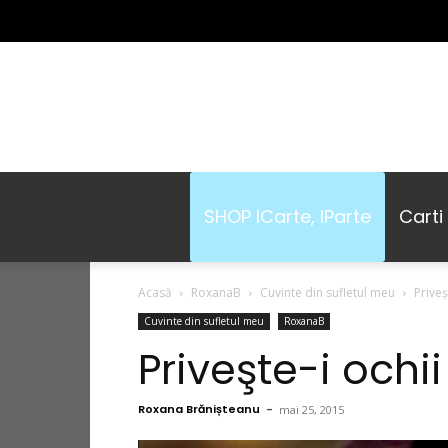
SHOP ICarte, IParte
Carti
Acasă
RoxanaB
Cuvinte din sufletul meu
Priveş
Cuvinte din sufletul meu
RoxanaB
Priveşte-i ochii
Roxana Brănișteanu
-
mai 25, 2015