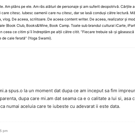
le. Am plâns pe ele. Am râs alături de personaje și am suferit deopotrivă. Cărțile 
care citesc. Iubesc oamenii care nu citesc, dar se lasă conduși către lectură. Mă
, vlog. De aceea, scriitoare. De aceea content writer. De aceea, realizator și mo
le (Book Club, Books&Wine, Book Camp. Toate sub brandul cultural iCarte, iPart
in ceea ce citim și îi îndreptăm pe alții către citit. “Fiecare trebuie să-și găseasc
e de cale ferată” (Yoga Swami).
.a spus.o la un moment dat dupa ce am inceput sa fim impreuna: 
arenta, dupa care mi.am dat seama ca e o calitate a lui si, asa c
ca numai aceluia care te iubeste cu adevarat ii este data.
55 pm