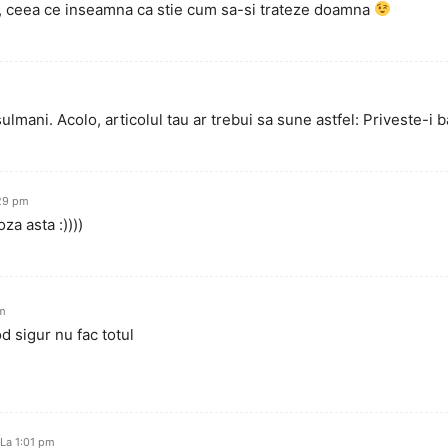
 ceea ce inseamna ca stie cum sa-si trateze doamna
sulmani. Acolo, articolul tau ar trebui sa sune astfel: Priveste-i 
:29 pm
za asta :))))
pm
d sigur nu fac totul
 La 1:01 pm