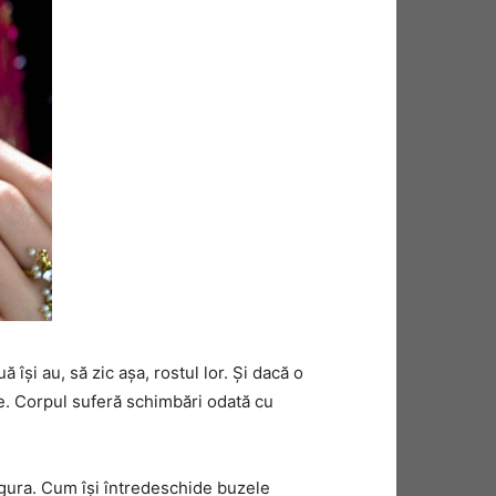
ă îşi au, să zic aşa, rostul lor. Şi dacă o
re. Corpul suferă schimbări odată cu
i, gura. Cum îşi întredeschide buzele