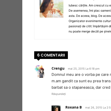
Iubesc cărțile. Am crescut cu e
De asemenea, îmi plac oamenii 
asta. De aceea, blog. De aceea
Organizator evenimente cultura
pasionați de citit: împărtășim d
nu poate merge decât pe șinel
6 COMENTARII
Crengu
mai 25, 2015 La 6:18 pm
Domnul meu are o vorba pe care mi
m.am gandit ca sunt eu prea transp
barbat sa o stapaneasca, dar cred 
Răspundeți
Roxana B
mai 26, 2015 La 2: