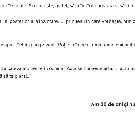
re îl scoate. Şi reuşeşte, astfel, să-ţi încânte privirea şi să-ţi f
ii şi posteriorul la înaintare. Ci prin felul în care vorbeşte, pri
a început. Ochii spun poveşti. Poţi citi în ochii unei femei mai mu
entru câteva momente în ochii ei. Asta se numeşte artă. E lucru m
ă să te pierzi…
Am 30 de ani şi n