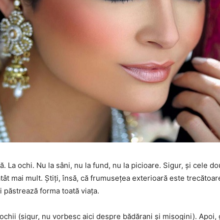
. La ochi. Nu la sâni, nu la fund, nu la picioare. Sigur, şi cele dou
ât mai mult. Ştiţi, însă, că frumuseţea exterioară este trecătoa
i păstrează forma toată viaţa.
âi, ochii (sigur, nu vorbesc aici despre bădărani şi misogini). Apo