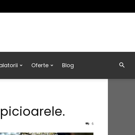
latorii
Oferte
Blog
 picioarele.
6