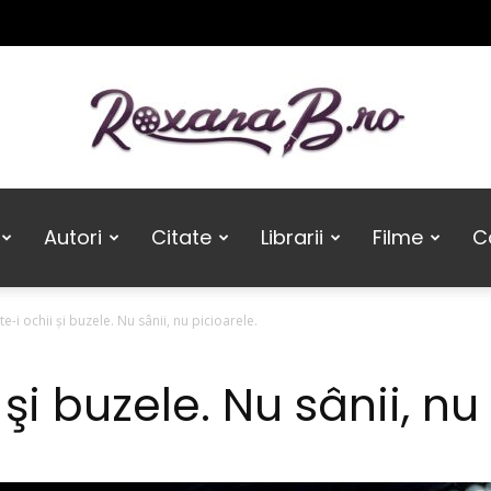
Roxana
Autori
Citate
Librarii
Filme
Ca
te-i ochii şi buzele. Nu sânii, nu picioarele.
B
 şi buzele. Nu sânii, nu