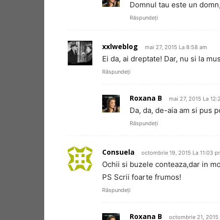
Domnul tau este un domn,
Răspundeți
xxlweblog
mai 27, 2015 La 8:58 am
Ei da, ai dreptate! Dar, nu si la mu
Răspundeți
Roxana B
mai 27, 2015 La 12
Da, da, de-aia am si pus po
Răspundeți
Consuela
octombrie 19, 2015 La 11:03 
Ochii si buzele conteaza,dar in mo
PS Scrii foarte frumos!
Răspundeți
Roxana B
octombrie 21, 2015