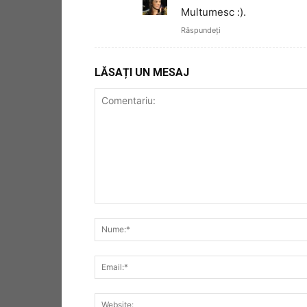
Multumesc :).
Răspundeți
LĂSAȚI UN MESAJ