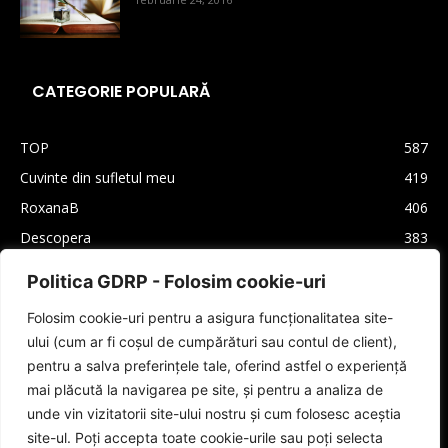
CATEGORIE POPULARĂ
TOP
587
Cuvinte din sufletul meu
419
RoxanaB
406
Descopera
383
Arhiva
330
Politica GDRP - Folosim cookie-uri
Carti
310
Folosim cookie-uri pentru a asigura funcționalitatea site-
Lifestyle
208
ului (cum ar fi coșul de cumpărături sau contul de client),
Cultura generala
160
pentru a salva preferințele tale, oferind astfel o experiență
Autori
159
mai plăcută la navigarea pe site, și pentru a analiza de
unde vin vizitatorii site-ului nostru și cum folosesc aceștia
site-ul. Poți accepta toate cookie-urile sau poți selecta