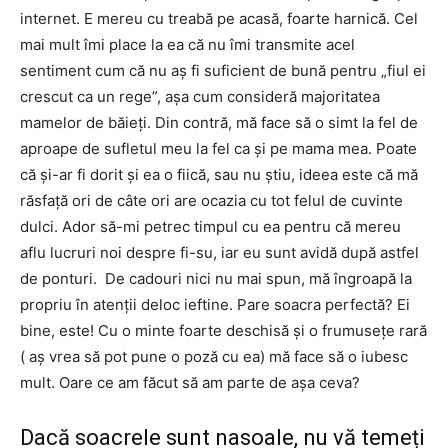
internet. E mereu cu treabă pe acasă, foarte harnică. Cel
mai mult îmi place la ea că nu îmi transmite acel
sentiment cum că nu aș fi suficient de bună pentru „fiul ei
crescut ca un rege”, așa cum consideră majoritatea
mamelor de băieți. Din contră, mă face să o simt la fel de
aproape de sufletul meu la fel ca și pe mama mea. Poate
că și-ar fi dorit și ea o fiică, sau nu știu, ideea este că mă
răsfață ori de câte ori are ocazia cu tot felul de cuvinte
dulci. Ador să-mi petrec timpul cu ea pentru că mereu
aflu lucruri noi despre fi-su, iar eu sunt avidă după astfel
de ponturi. De cadouri nici nu mai spun, mă îngroapă la
propriu în atenții deloc ieftine. Pare soacra perfectă? Ei
bine, este! Cu o minte foarte deschisă și o frumusețe rară
( aș vrea să pot pune o poză cu ea) mă face să o iubesc
mult. Oare ce am făcut să am parte de așa ceva?
Dacă soacrele sunt nasoale, nu vă temeți