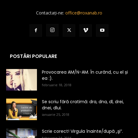
Contactați-ne:
office@roxanab.ro
POSTĂRI POPULARE
Provocarea AM/N-AM. În curând, cu el și
ea :).
februarie 18, 2018
Se scriu fără cratimă: dra, dna, dl, drei,
dnei, dlui.
ianuarie 25, 2018
Scrie corect! Virgula înainte/după „şi”.
februarie 24, 2016