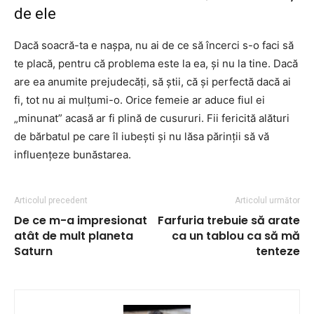
de ele
Dacă soacră-ta e nașpa, nu ai de ce să încerci s-o faci să
te placă, pentru că problema este la ea, și nu la tine. Dacă
are ea anumite prejudecăți, să știi, că și perfectă dacă ai
fi, tot nu ai mulțumi-o. Orice femeie ar aduce fiul ei
„minunat” acasă ar fi plină de cusururi. Fii fericită alături
de bărbatul pe care îl iubești și nu lăsa părinții să vă
influențeze bunăstarea.
Articolul precedent
Articolul următor
De ce m-a impresionat
Farfuria trebuie să arate
atât de mult planeta
ca un tablou ca să mă
Saturn
tenteze