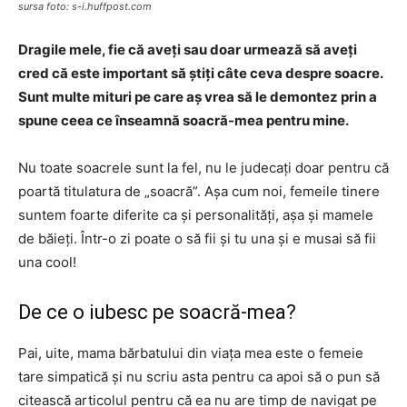
sursa foto: s-i.huffpost.com
Dragile mele, fie că aveți sau doar urmează să aveți
cred că este important să știți câte ceva despre soacre.
Sunt multe mituri pe care aș vrea să le demontez prin a
spune ceea ce înseamnă soacră-mea pentru mine.
Nu toate soacrele sunt la fel, nu le judecați doar pentru că
poartă titulatura de „soacră”. Așa cum noi, femeile tinere
suntem foarte diferite ca și personalități, așa și mamele
de băieți. Într-o zi poate o să fii și tu una și e musai să fii
una cool!
De ce o iubesc pe soacră-mea?
Pai, uite, mama bărbatului din viața mea este o femeie
tare simpatică și nu scriu asta pentru ca apoi să o pun să
citească articolul pentru că ea nu are timp de navigat pe