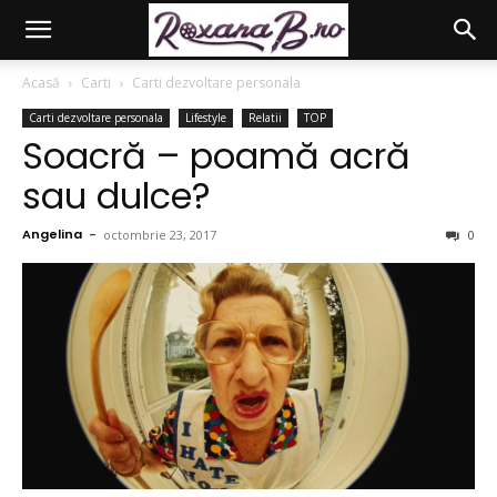
Acasă
Carti
Carti dezvoltare personala
Carti dezvoltare personala
Lifestyle
Relatii
TOP
Soacră – poamă acră
sau dulce?
Angelina
-
octombrie 23, 2017
0