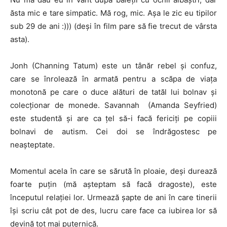
ăsta mic e tare simpatic. Mă rog, mic. Aşa le zic eu tipilor
sub 29 de ani :))) (deşi în film pare să fie trecut de vârsta
asta).
Jonh (Channing Tatum) este un tânăr rebel şi confuz,
care se înrolează în armată pentru a scăpa de viaţa
monotonă pe care o duce alături de tatăl lui bolnav şi
colecţionar de monede. Savannah (Amanda Seyfried)
este studentă şi are ca ţel să-i facă fericiţi pe copiii
bolnavi de autism. Cei doi se îndrăgostesc pe
neaşteptate.
Momentul acela în care se sărută în ploaie, deşi durează
foarte puţin (mă aşteptam să facă dragoste), este
începutul relaţiei lor. Urmează şapte de ani în care tinerii
îşi scriu cât pot de des, lucru care face ca iubirea lor să
devină tot mai puternică.