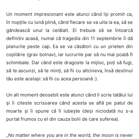
Un moment impresionant este atunci când îşi promit ca,
în nopţile cu lună plină, când fiecare se va uita la ea, să se
gândească unul la celălalt. El trebuie să se întoarcă
definitiv acasă, numai că tragedia din 11 septembrie îi dă
planurile peste cap. Ea se va căsători cu un prieten din
copilărie (grav bolnav), iar lucrurile par să nu mai poată fi
schimbate. Dar când este dragoste la mijloc, poţi să fugi,
să te ascunzi, să te minţi, să fii cu altcineva, însă destinul
tău este acelaşi: să fii cu acea persoană :).
Un alt moment deosebit este atunci când îi scrie tatălui lui
şi îi citeste scrisoarea când acesta se află pe patul de
moarte şi îi spune că îl iubeşte (deşi niciodată nu s-a
purtat frumos cu el din cauza bolii de care suferea).
„No matter where you are in the world, the moon is never