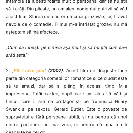
întâmpla să iubeşti foarte mult o persoană, dar să nu ştii
să-i arăţi. Din păcate, nu am ales momentul potrivit să văd
acest film. Starea mea nu era tocmai grozavă şi aş fi avut
nevoie de o comedie. Filmul m-a întristat grozav, nu mă
aşteptam să mă afecteze.
„Cum să iubeşti pe cineva aşa mult şi să nu ştii cum să-i
arăţi asta?”
2.
„
PS. I love you
” (2007)
. Acest film de dragoste face
parte din categoria comediilor romantice şi ce ciudat este
să te amuzi, dar să şi plângi în acelaşi timp. M-a
impresionat întâi cartea, după care am ales să văd şi
filmul, care îi are ca protagonişti pe frumuşica Hilary
Swank şi pe sexosul Gerard Butler. Este o poveste de
supravieţuire fără persoana iubită, şi nu pentru că unul
dintre parteneri nu mai vrea, ci pentru că moartea îi
desparte pe cei doi.