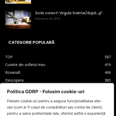
Scrie corect! Virgula înainte/după „şi”.
februarie 24, 2016
CATEGORIE POPULARĂ
TOP
587
Cuvinte din sufletul meu
419
RoxanaB
406
Descopera
383
Arhiva
330
Politica GDRP - Folosim cookie-uri
Carti
310
Folosim cookie-uri pentru a asigura funcționalitatea site-
Lifestyle
208
ului (cum ar fi coșul de cumpărături sau contul de client),
Cultura generala
160
pentru a salva preferințele tale, oferind astfel o experiență