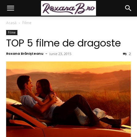
Acasă
Filme
Filme
TOP 5 filme de dragoste
Roxana Brănișteanu
-
iunie 23, 2015
2