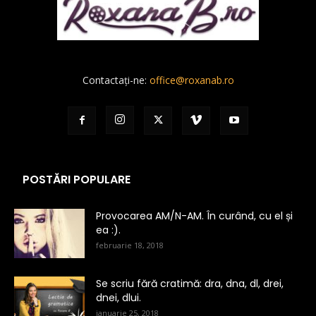
Contactați-ne:
office@roxanab.ro
POSTĂRI POPULARE
Provocarea AM/N-AM. În curând, cu el și
ea :).
februarie 18, 2018
Se scriu fără cratimă: dra, dna, dl, drei,
dnei, dlui.
ianuarie 25, 2018