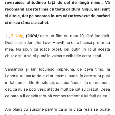
revizuiesc atitudinea faţă de cel de lângă mine… Vă
recomand aceste filme cu toată căldura. Sigur, mai sunt
şi altele, dar pe acestea le-am văzut/revăzut de curând
şi mi-au rămas la suflet.
1.
„
If Only
„
(2004)
este un film de nota 10, fără îndoială.
Deşi actriţa Jennifer Love Hewitt nu este tocmai preferata
mea. Nu spun că joacă prost, cel puţin în rolul acesta
chiar a ştiut să-şi pună în valoare calităţile actoriceşti.
Samantha şi Ian locuiesc împreună, de ceva timp, la
Londra. Au parte de o zi nu tocmai bună, în care sunt puşi
în faţa unor diferite situaţii, ea spunându-i, la un moment
dat, că nu se potrivesc atât de mult pe cât au crezut. Ceea
ce pare a fi adevărat după comportamentul lui faţă de ea.
Am plâns cu suspine pentru că şi în viaţa reală se poate