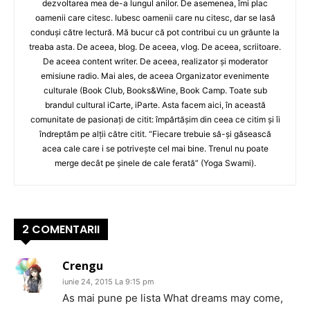
dezvoltarea mea de-a lungul anilor. De asemenea, îmi plac
oamenii care citesc. Iubesc oamenii care nu citesc, dar se lasă
conduși către lectură. Mă bucur că pot contribui cu un grăunte la
treaba asta. De aceea, blog. De aceea, vlog. De aceea, scriitoare.
De aceea content writer. De aceea, realizator și moderator
emisiune radio. Mai ales, de aceea Organizator evenimente
culturale (Book Club, Books&Wine, Book Camp. Toate sub
brandul cultural iCarte, iParte. Asta facem aici, în această
comunitate de pasionați de citit: împărtășim din ceea ce citim și îi
îndreptăm pe alții către citit. “Fiecare trebuie să-și găsească
acea cale care i se potrivește cel mai bine. Trenul nu poate
merge decât pe șinele de cale ferată” (Yoga Swami).
2 COMENTARII
Crengu
iunie 24, 2015 La 9:15 pm
As mai pune pe lista What dreams may come,