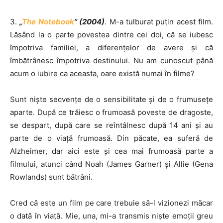
3.
„
The Notebook
” (2004)
. M-a tulburat puţin acest film.
Lăsând la o parte povestea dintre cei doi, că se iubesc
împotriva familiei, a diferenţelor de avere şi că
îmbătrânesc împotriva destinului. Nu am cunoscut până
acum o iubire ca aceasta, oare există numai în filme?
Sunt nişte secvenţe de o sensibilitate şi de o frumuseţe
aparte. După ce trăiesc o frumoasă poveste de dragoste,
se despart, după care se reîntâlnesc după 14 ani şi au
parte de o viaţă frumoasă. Din păcate, ea suferă de
Alzheimer, dar aici este şi cea mai frumoasă parte a
filmului, atunci când Noah (James Garner) şi Allie (Gena
Rowlands) sunt bătrâni.
Cred că este un film pe care trebuie să-l vizionezi măcar
o dată în viaţă. Mie, una, mi-a transmis nişte emoţii greu