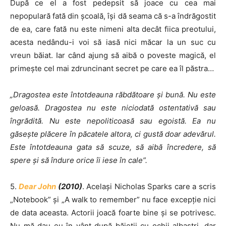
După ce el a fost pedepsit să joace cu cea mai
nepopulară fată din şcoală, îşi dă seama că s-a îndrăgostit
de ea, care fată nu este nimeni alta decât fiica preotului,
acesta nedându-i voi să iasă nici măcar la un suc cu
vreun băiat. Iar când ajung să aibă o poveste magică, el
primeşte cel mai zdruncinant secret pe care ea îl păstra…
„Dragostea este întotdeauna răbdătoare şi bună. Nu este
geloasă. Dragostea nu este niciodată ostentativă sau
îngrădită. Nu este nepoliticoasă sau egoistă. Ea nu
găseşte plăcere în păcatele altora, ci gustă doar adevărul.
Este întotdeauna gata să scuze, să aibă încredere, să
spere şi să îndure orice îi iese în cale”.
5.
Dear John
(2010)
. Acelaşi Nicholas Sparks care a scris
„Notebook” şi „A walk to remember” nu face excepţie nici
de data aceasta. Actorii joacă foarte bine şi se potrivesc.
Nu mă dau eu în vânt după băieţii cu ochii albaştri, dar