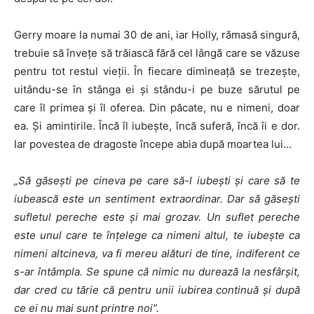
Gerry moare la numai 30 de ani, iar Holly, rămasă singură,
trebuie să înveţe să trăiască fără cel lângă care se văzuse
pentru tot restul vieţii. În fiecare dimineaţă se trezeşte,
uitându-se în stânga ei şi stându-i pe buze sărutul pe
care îl primea şi îl oferea. Din păcate, nu e nimeni, doar
ea. Şi amintirile. Încă îl iubeşte, încă suferă, încă îi e dor.
Iar povestea de dragoste începe abia după moartea lui…
„Să găseşti pe cineva pe care să-l iubeşti şi care să te
iubească este un sentiment extraordinar. Dar să găseşti
sufletul pereche este şi mai grozav. Un suflet pereche
este unul care te înţelege ca nimeni altul, te iubeşte ca
nimeni altcineva, va fi mereu alături de tine, indiferent ce
s-ar întâmpla. Se spune că nimic nu durează la nesfârşit,
dar cred cu tărie că pentru unii iubirea continuă şi după
ce ei nu mai sunt printre noi”.