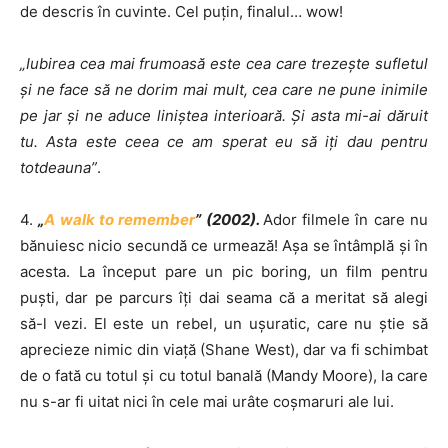
de descris în cuvinte. Cel puţin, finalul… wow!
„Iubirea cea mai frumoasă este cea care trezeşte sufletul
şi ne face să ne dorim mai mult, cea care ne pune inimile
pe jar şi ne aduce liniştea interioară. Şi asta mi-ai dăruit
tu. Asta este ceea ce am sperat eu să iţi dau pentru
totdeauna”
.
4.
„
A walk to remember
” (2002).
Ador filmele în care nu
bănuiesc nicio secundă ce urmează! Aşa se întâmplă şi în
acesta. La început pare un pic boring, un film pentru
puşti, dar pe parcurs îţi dai seama că a meritat să alegi
să-l vezi. El este un rebel, un uşuratic, care nu ştie să
aprecieze nimic din viaţă (Shane West), dar va fi schimbat
de o fată cu totul şi cu totul banală (Mandy Moore), la care
nu s-ar fi uitat nici în cele mai urâte coşmaruri ale lui.