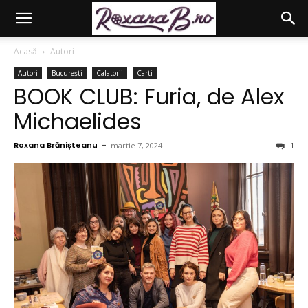
Acasă
Autori
Autori
București
Calatorii
Carti
BOOK CLUB: Furia, de Alex
Michaelides
Roxana Brănișteanu
-
martie 7, 2024
1