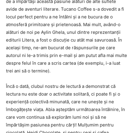
de a împărtăși această pasiune alături de alte suflete
avide de aventuri literare. Tucano Coffee s-a dovedit a fi
locul perfect pentru a ne întâlni și a ne bucura de o
atmosferă primitoare și prietenoasă. Mai mult, având-o
alături de noi pe Aylin Ghela, unul dintre reprezentanții
editurii Litera, a fost o discuție cu atât mai savuroasă. În
același timp, ne-am bucurat de răspunsurile pe care
autorul ni le-a trimis prin e-mail și am putut afla mai multe
despre felul în care a scris cartea (de exemplu, i-a luat
trei ani să o termine).
Încă o dată, clubul nostru de lectură a demonstrat că
lectura nu este doar o activitate solitară, ci poate fi și o
experiență colectivă minunată, care ne unește și ne
îmbogățește viața. Abia așteptăm următoarea întâlnire, în
care vom continua să explorăm lumi noi și să ne
împărtășim pasiunea pentru cărți! Mulțumim pentru
ciocolată, Heidi Chocolate, și pentru ceai și cafea,