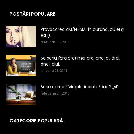
POSTĂRI POPULARE
Provocarea AM/N-AM. În curând, cu el și
ea :).
februarie 18, 2018
Se scriu fără cratimă: dra, dna, dl, drei,
dnei, dlui.
ianuarie 25, 2018
Scrie corect! Virgula înainte/după „şi”.
februarie 24, 2016
CATEGORIE POPULARĂ