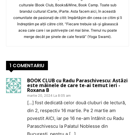
culturale (Book Club, Books&Wine, Book Camp. Toate sub
brandul cultural iCarte, iParte. Asta facem aici, în această
comunitate de pasionați de citit: împărtășim din ceea ce citim și îi
îndreptăm pe alții către citit. “Fiecare trebuie să-și găsească
acea cale care i se potrivește cel mai bine. Trenul nu poate
merge decât pe șinele de cale ferată” (Yoga Swami).
1 COMENTARIU
BOOK CLUB cu Radu Paraschivescu: Astăzi
este mâinele de care te-ai temut ieri -
Roxana B
martie 20, 2024 La 8:05 am
[…] fost dedicată celor două cluburi de lectură,
din 2, respectiv 16 martie. Pe 2 martie am
povestit AICI, iar pe 16 ne-am întâlnit cu Radu
Paraschivescu la Palatul Noblesse din
București, pentru a […]