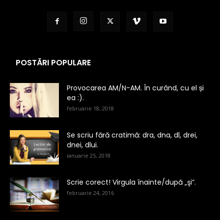
POSTĂRI POPULARE
Provocarea AM/N-AM. În curând, cu el și
ea :).
februarie 18, 2018
Se scriu fără cratimă: dra, dna, dl, drei,
dnei, dlui.
ianuarie 25, 2018
Scrie corect! Virgula înainte/după „şi”.
februarie 24, 2016