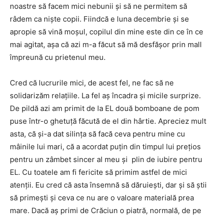
noastre să facem mici nebunii și să ne permitem să
râdem ca niște copii. Fiindcă e luna decembrie și se
apropie să vină moșul, copilul din mine este din ce în ce
mai agitat, așa că azi m-a făcut să mă desfășor prin mall
împreună cu prietenul meu.
Cred că lucrurile mici, de acest fel, ne fac să ne
solidarizăm relațiile. La fel aș încadra și micile surprize.
De pildă azi am primit de la EL două bomboane de pom
puse într-o ghetuță făcută de el din hârtie. Apreciez mult
asta, că și-a dat silința să facă ceva pentru mine cu
mâinile lui mari, că a acordat puțin din timpul lui prețios
pentru un zâmbet sincer al meu și plin de iubire pentru
EL. Cu toatele am fi fericite să primim astfel de mici
atenții. Eu cred că asta însemnă să dăruiești, dar și să știi
să primești și ceva ce nu are o valoare materială prea
mare. Dacă aș primi de Crăciun o piatră, normală, de pe