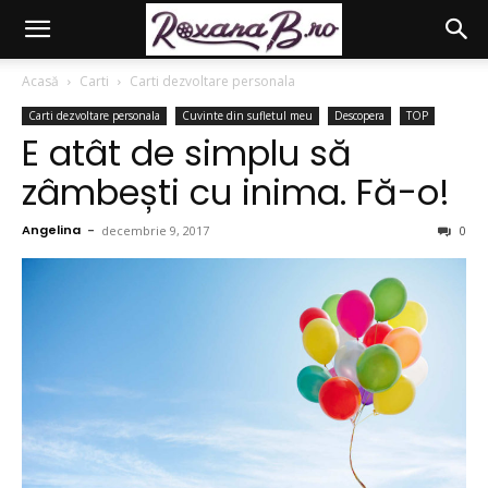
Acasă
Carti
Carti dezvoltare personala
Carti dezvoltare personala
Cuvinte din sufletul meu
Descopera
TOP
E atât de simplu să
zâmbești cu inima. Fă-o!
Angelina
-
decembrie 9, 2017
0