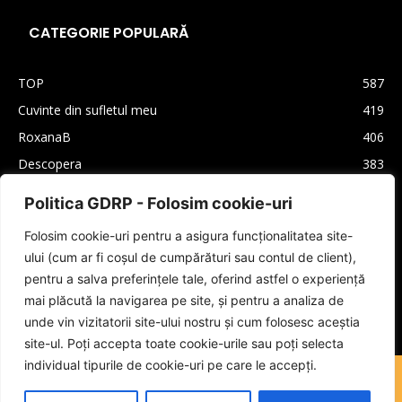
CATEGORIE POPULARĂ
TOP
587
Cuvinte din sufletul meu
419
RoxanaB
406
Descopera
383
Arhiva
330
Politica GDRP - Folosim cookie-uri
Carti
310
Folosim cookie-uri pentru a asigura funcționalitatea site-
Lifestyle
208
ului (cum ar fi coșul de cumpărături sau contul de client),
Cultura generala
160
pentru a salva preferințele tale, oferind astfel o experiență
Autori
159
mai plăcută la navigarea pe site, și pentru a analiza de
unde vin vizitatorii site-ului nostru și cum folosesc aceștia
site-ul. Poți accepta toate cookie-urile sau poți selecta
individual tipurile de cookie-uri pe care le accepți.
Coș
Despre mine
Termeni și Condiții
Sign Up
Log In
Instagram
LinkedIn
Facebook
Tik Tok
YouTube