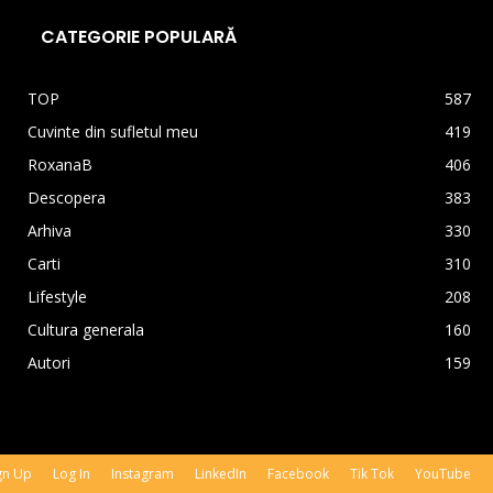
CATEGORIE POPULARĂ
TOP
587
Cuvinte din sufletul meu
419
RoxanaB
406
Descopera
383
Arhiva
330
Carti
310
Lifestyle
208
Cultura generala
160
Autori
159
gn Up
Log In
Instagram
LinkedIn
Facebook
Tik Tok
YouTube