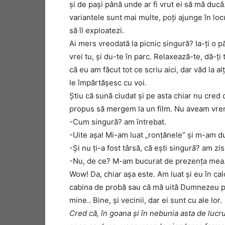
şi de paşi până unde ar fi vrut ei să mă ducă
variantele sunt mai multe, poţi ajunge în locu
să îl exploatezi.
Ai mers vreodată la picnic singură? Ia-ţi o pă
vrei tu, şi du-te în parc. Relaxează-te, dă-ţ
că eu am făcut tot ce scriu aici, dar văd la 
le împărtăşesc cu voi.
Ştiu că sună ciudat şi pe asta chiar nu cred
propus să mergem la un film. Nu aveam vrem
-Cum singură? am întrebat.
-Uite aşa! Mi-am luat „ronţănele” şi m-am du
-Şi nu ţi-a fost târsă, că eşti singură? am zis 
-Nu, de ce? M-am bucurat de prezenţa mea
Wow! Da, chiar aşa este. Am luat şi eu în ca
cabina de probă sau că mă uită Dumnezeu pri
mine.. Bine, şi vecinii, dar ei sunt cu ale lor.
Cred că, în goana şi în nebunia asta de lucru