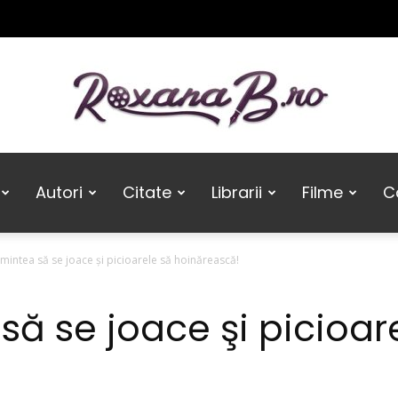
Roxana
Autori
Citate
Librarii
Filme
Ca
 mintea să se joace şi picioarele să hoinărească!
B
să se joace şi picioar