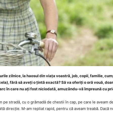
ile zilnice, la haosul din viaţa voastră, job, copii, familie, cump
acela), fără să aveţi o ţintă exactă? Să va oferiţi o oră vouă, doa
rc în care nu aţi fost niciodată, amuzându-vă împreună cu prichi
am pe stradă, cu o grămadă de chestii în cap, pe care le aveam 
tă direcţie. M-am repliat rapid, pentru că aveam treabă. Dacă n