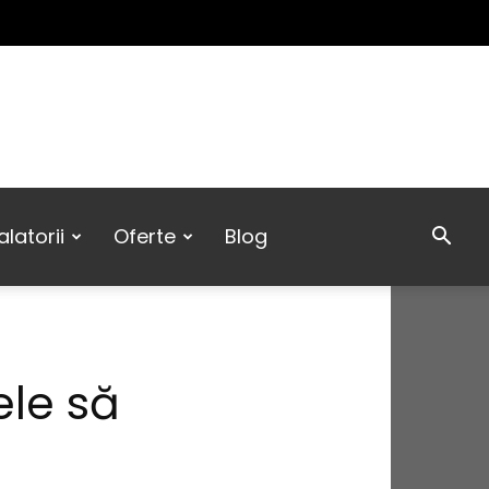
latorii
Oferte
Blog
ele să