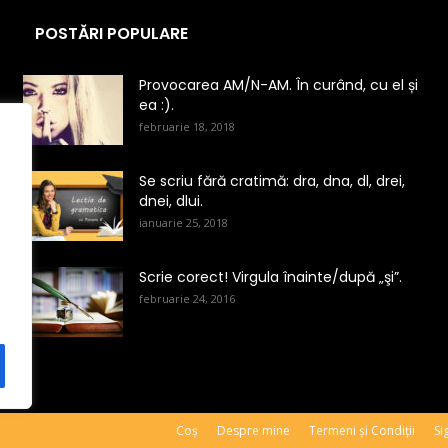
POSTĂRI POPULARE
Provocarea AM/N-AM. În curând, cu el și
ea :).
februarie 18, 2018
Se scriu fără cratimă: dra, dna, dl, drei,
dnei, dlui.
ianuarie 25, 2018
Scrie corect! Virgula înainte/după „şi”.
februarie 24, 2016
Coș
Despre mine
Termeni și Condiții
Si