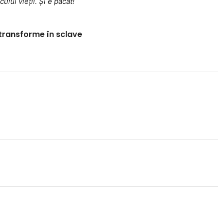
lui vieţii. Şi e păcat!
ă transforme în sclave