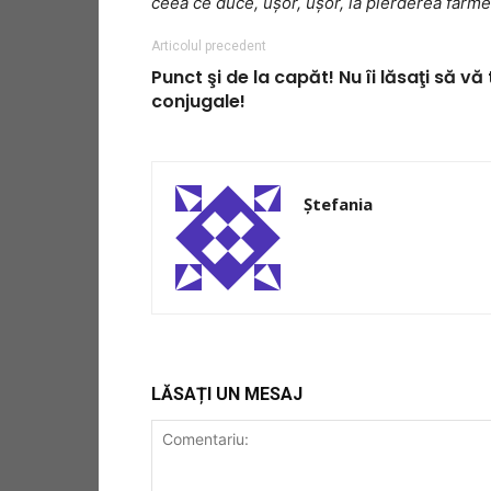
ceea ce duce, uşor, uşor, la pierderea farmecu
Articolul precedent
Punct şi de la capăt! Nu îi lăsaţi să v
conjugale!
Ștefania
LĂSAȚI UN MESAJ