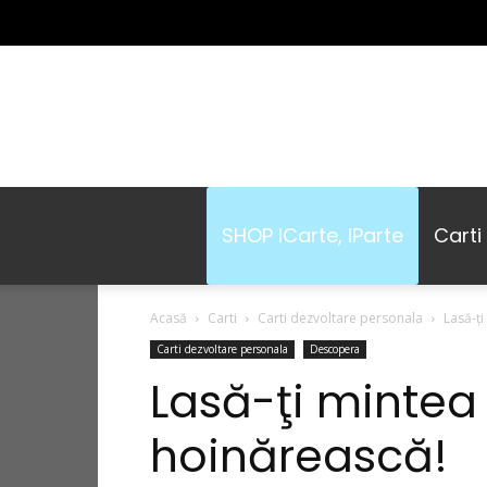
SHOP ICarte, IParte
Carti
Acasă
Carti
Carti dezvoltare personala
Lasă-ţi
Carti dezvoltare personala
Descopera
Lasă-ţi mintea 
hoinărească!