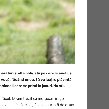
ărături şi alte obligaţii pe care le aveţi, şi
r vouă, făcând orice. Să va luaţi o plăcintă
ndeii care se prind în jocuri. Nu ştiu,
de făcut. M-am trezit că mergeam în gol…
u aveam, însă, m-aş fi lăsat purtată de drum