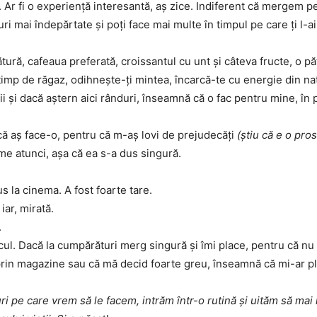
. Ar fi o experienţă interesantă, aş zice. Indiferent că mergem p
ri mai îndepărtate şi poţi face mai multe în timpul pe care ţi l-ai 
tură, cafeaua preferată, croissantul cu unt şi câteva fructe, o păt
i timp de răgaz, odihneşte-ţi mintea, încarcă-te cu energie din na
alţii şi dacă aştern aici rânduri, înseamnă că o fac pentru mine, î
 că aş face-o, pentru că m-aş lovi de prejudecăţi
(ştiu că e o pros
e atunci, aşa că ea s-a dus singură.
s la cinema. A fost foarte tare.
iar, mirată.
.
lcul. Dacă la cumpărături merg singură şi îmi place, pentru că nu
n magazine sau că mă decid foarte greu, înseamnă că mi-ar plăc
ri pe care vrem să le facem, intrăm într-o rutină şi uităm să mai