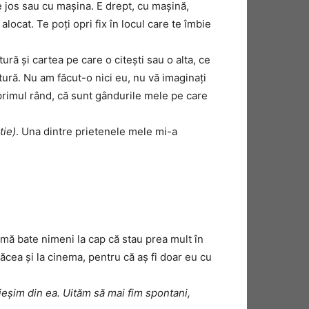
e jos sau cu maşina. E drept, cu maşină,
alocat. Te poţi opri fix în locul care te îmbie
ură şi cartea pe care o citeşti sau o alta, ce
tură. Nu am făcut-o nici eu, nu vă imaginaţi
n primul rând, că sunt gândurile mele pe care
tie)
. Una dintre prietenele mele mi-a
 mă bate nimeni la cap că stau prea mult în
ea şi la cinema, pentru că aş fi doar eu cu
 ieşim din ea. Uităm să mai fim spontani,