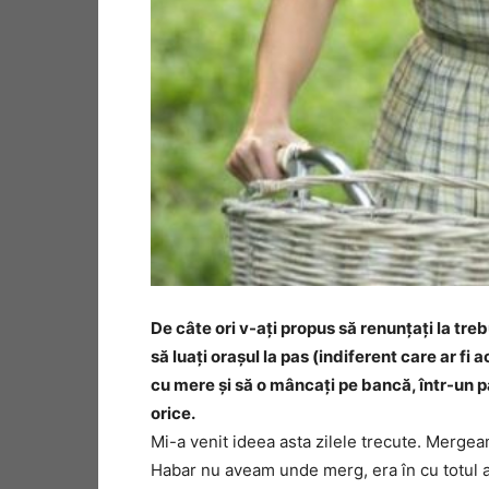
De câte ori v-aţi propus să renunţaţi la trebur
să luaţi oraşul la pas (indiferent care ar fi 
cu mere şi să o mâncaţi pe bancă, într-un pa
orice.
Mi-a venit ideea asta zilele trecute. Merge
Habar nu aveam unde merg, era în cu totul al