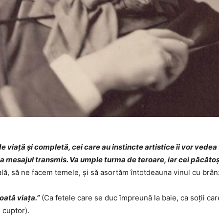
 viață și completă, cei care au instincte artistice îi vor vedea f
a mesajul transmis. Va umple turma de teroare, iar cei păcătoși 
ă, să ne facem temele, și să asortăm întotdeauna vinul cu brânz
oată viața.”
(Ca fetele care se duc împreună la baie, ca soții care 
 cuptor).