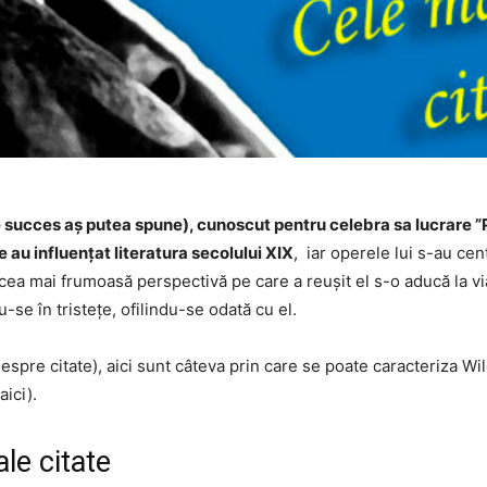
succes aș putea spune), cunoscut pentru celebra sa lucrare ”P
re au influențat literatura secolului XIX
, iar operele lui s-au cent
n cea mai frumoasă perspectivă pe care a reușit el s-o aducă la v
-se în tristețe, ofilindu-se odată cu el.
spre citate), aici sunt câteva prin care se poate caracteriza Wi
aici).
le citate