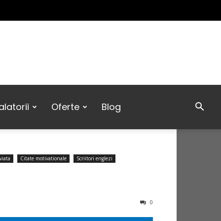
latorii
Oferte
Blog
viata
Citate motivationale
Scriitori englezi
0