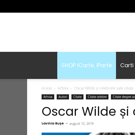
SHOP ICarte, IParte
Carti
Acasă
Arhiva
Oscar Wilde și celebrele sale citate
Arhiva
Autori
Citate
Citate celebre
Citate despre ca
Oscar Wilde și 
Lavinia Bușe
-
august 12, 2019