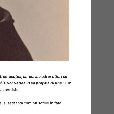
rumusețea, iar cei ale căror etici i se
își vor vedea în ea propria rușine.”
(Un
a potrivită).
își așteaptă cuminți soțiile în fața