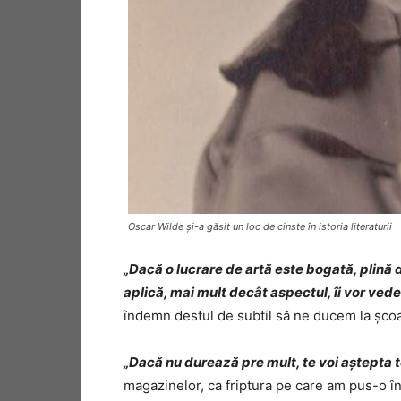
Oscar Wilde și-a găsit un loc de cinste în istoria literaturii
„Dacă o lucrare de artă este bogată, plină de
aplică, mai mult decât aspectul, îi vor vede
îndemn destul de subtil să ne ducem la școal
„Dacă nu durează pre mult, te voi aștepta t
magazinelor, ca friptura pe care am pus-o în