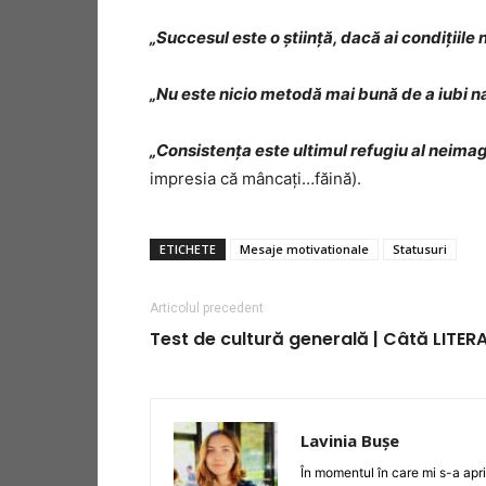
„Succesul este o știință, dacă ai condițiile 
„Nu este nicio metodă mai bună de a iubi na
„Consistența este ultimul refugiu al neimagi
impresia că mâncați…făină).
ETICHETE
Mesaje motivationale
Statusuri
Articolul precedent
Test de cultură generală | Câtă LITERA
Lavinia Bușe
În momentul în care mi s-a apr