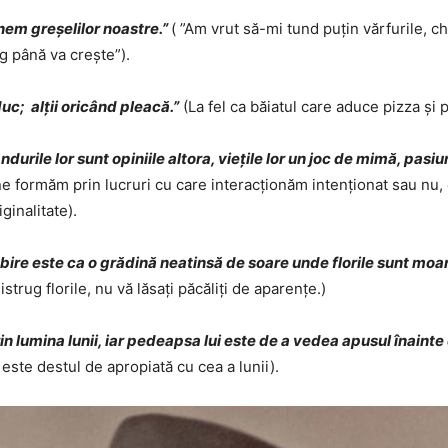
nem greșelilor noastre.”
( ”Am vrut să-mi tund puțin vărfurile, 
g până va crește”).
uc; alții oricând pleacă.”
(La fel ca băiatul care aduce pizza și 
urile lor sunt opiniile altora, viețile lor un joc de mimă, pasiuni
ne formăm prin lucruri cu care interacționăm intenționat sau nu, 
ginalitate).
iubire este ca o grădină neatinsă de soare unde florile sunt moar
trug florile, nu vă lăsați păcăliți de aparențe.)
in lumina lunii, iar pedeapsa lui este de a vedea apusul înainte 
este destul de apropiată cu cea a lunii).