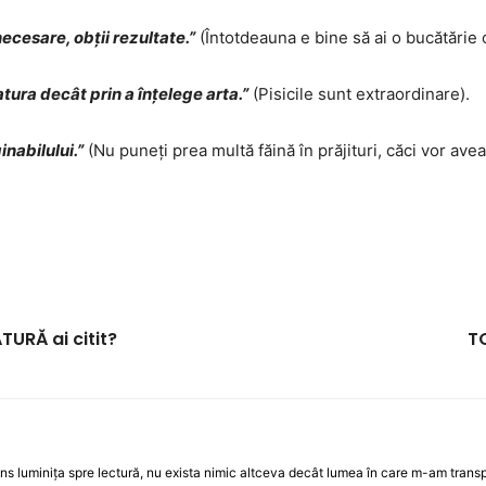
necesare, obții rezultate.”
(Întotdeauna e bine să ai o bucătărie c
tura decât prin a înțelege arta.”
(Pisicile sunt extraordinare).
nabilului.”
(Nu puneți prea multă făină în prăjituri, căci vor ave
TURĂ ai citit?
TO
ins luminiţa spre lectură, nu exista nimic altceva decât lumea în care m-am trans