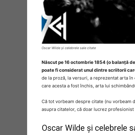
Oscar Wilde și celebrele sale citate
Născut pe 16 octombrie 1854 (o balanță de 
poate fi considerat unul dintre scriitorii ca
de la proză, la versuri, a reprezentat arta î
care acesta a fost închis, arta lui schimbându
Că tot vorbeam despre citate (nu vorbeam de
asupra citatelor, că doar lucrez profesionist 
Oscar Wilde și celebrele sa