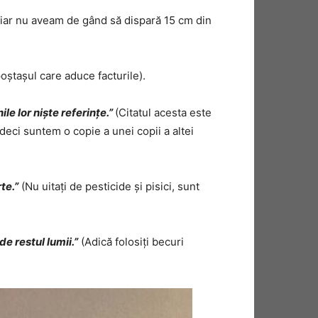
chiar nu aveam de gând să dispară 15 cm din
poștașul care aduce facturile).
le lor niște referințe.”
(Citatul acesta este
deci suntem o copie a unei copii a altei
te.”
(Nu uitați de pesticide și pisici, sunt
de restul lumii.”
(Adică folosiți becuri