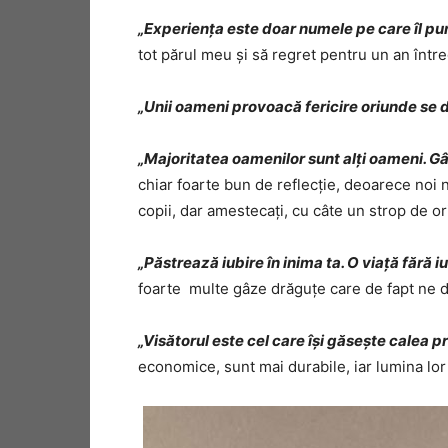
„Experiența este doar numele pe care îl pu
tot părul meu și să regret pentru un an între
„Unii oameni provoacă fericire oriunde se d
„Majoritatea oamenilor sunt alți oameni. Gând
chiar foarte bun de reflecție, deoarece noi 
copii, dar amestecați, cu câte un strop de ori
„Păstrează iubire în inima ta. O viață fără 
foarte multe gâze drăguțe care de fapt ne dis
„Visătorul este cel care își găsește calea pr
economice, sunt mai durabile, iar lumina lor 