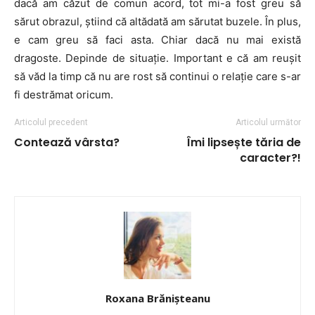
dacă am căzut de comun acord, tot mi-a fost greu să
sărut obrazul, ştiind că altădată am sărutat buzele. În plus,
e cam greu să faci asta. Chiar dacă nu mai există
dragoste. Depinde de situaţie. Important e că am reuşit
să văd la timp că nu are rost să continui o relaţie care s-ar
fi destrămat oricum.
Articolul precedent
Articolul următor
Contează vârsta?
Îmi lipsește tăria de
caracter?!
Roxana Brănișteanu