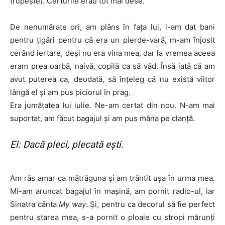
trupeşte). Certurile erau tot mai dese.
De nenumărate ori, am plâns în fața lui, i-am dat bani
pentru țigări pentru că era un pierde-vară, m-am înjosit
cerând iertare, deși nu era vina mea, dar la vremea aceea
eram prea oarbă, naivă, copilă ca să văd. Însă iată că am
avut puterea ca, deodată, să înțeleg că nu există viitor
lângă el și am pus piciorul în prag.
Era jumătatea lui iulie. Ne-am certat din nou. N-am mai
suportat, am făcut bagajul și am pus mâna pe clanță.
El: Dacă pleci, plecată ești.
Am râs amar ca mătrăguna și am trântit ușa în urma mea.
Mi-am aruncat bagajul în mașină, am pornit radio-ul, iar
Sinatra cânta
My way
. Și, pentru ca decorul să fie perfect
pentru starea mea, s-a pornit o ploaie cu stropi mărunți