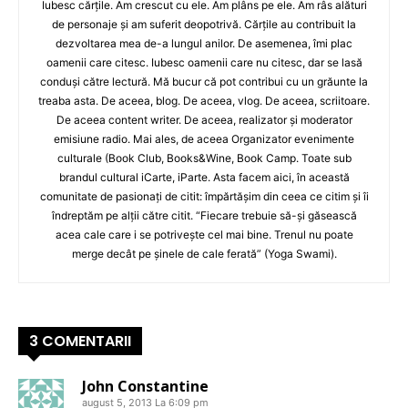
Iubesc cărțile. Am crescut cu ele. Am plâns pe ele. Am râs alături
de personaje și am suferit deopotrivă. Cărțile au contribuit la
dezvoltarea mea de-a lungul anilor. De asemenea, îmi plac
oamenii care citesc. Iubesc oamenii care nu citesc, dar se lasă
conduși către lectură. Mă bucur că pot contribui cu un grăunte la
treaba asta. De aceea, blog. De aceea, vlog. De aceea, scriitoare.
De aceea content writer. De aceea, realizator și moderator
emisiune radio. Mai ales, de aceea Organizator evenimente
culturale (Book Club, Books&Wine, Book Camp. Toate sub
brandul cultural iCarte, iParte. Asta facem aici, în această
comunitate de pasionați de citit: împărtășim din ceea ce citim și îi
îndreptăm pe alții către citit. “Fiecare trebuie să-și găsească
acea cale care i se potrivește cel mai bine. Trenul nu poate
merge decât pe șinele de cale ferată” (Yoga Swami).
3 COMENTARII
John Constantine
august 5, 2013 La 6:09 pm