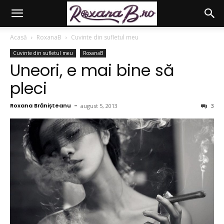
Acasă
RoxanaB
Cuvinte din sufletul meu
Cuvinte din sufletul meu
RoxanaB
Uneori, e mai bine să
pleci
Roxana Brănișteanu
-
august 5, 2013
3