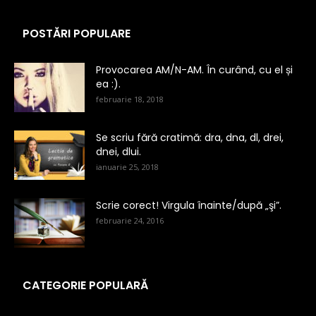
POSTĂRI POPULARE
Provocarea AM/N-AM. În curând, cu el și
ea :).
februarie 18, 2018
Se scriu fără cratimă: dra, dna, dl, drei,
dnei, dlui.
ianuarie 25, 2018
Scrie corect! Virgula înainte/după „şi”.
februarie 24, 2016
CATEGORIE POPULARĂ