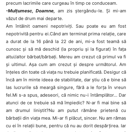
precum lacrimile care curgeau în timp ce conduceam.
-Mulțumesc, Doamne,
am zis ștergându-le. Și mi-am
văzut de drum mai departe.
Am întâlnit oameni nepotriviţi. Sau poate eu am fost
nepotrivită pentru ei.Când am terminat prima relaţie, care
a durat de la 16 până la 22 de ani, mi-a fost teamă să
cunosc şi să mă deschid (la propriu şi la figurat) în faţa
altui/altor bărbat/bărbaţi. Mereu am crezut că primul va fi
şi ultimul. Aşa cum am crezut şi despre următorul. Am
înţeles din toate că viaţa nu trebuie planificată. Desigur că
încă am în minte ideea de stabilitate, dar ştiu că e bine să
las lucrurile să meargă singure, fără a le forţa în vreun
fel.Mi s-a spus, adeseori, că nimic nu-i întâmplător… Dar
atunci de ce trebuie să mă împiedic? N-ar fi mai bine să
am drumul liniştit?Nu am putut rămâne prietenă cu
bărbaţii din viaţa mea. Mi-ar fi plăcut, sincer. Nu am rămas
cu ei în relaţii bune, pentru că nu au dorit despărţirea. Iar