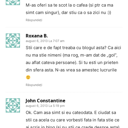
M-as oferi sa te scot la o cafea (si ptr ca ma
simt cam singur), dar stiu ca o sa zici nu :))
Răspundeți
Roxana B.
august 6, 2013 La 7:07 am
Stii care e de fapt treaba cu blogul asta? Ca aici
nu ma stie nimeni (ma rog, m-am dat de „gol”,
au aflat cateva persoane). Si tu esti un prieten
din sfera asta. N-as vrea sa amestec lucrurile
Răspundeți
John Constantine
august 6, 2013 La 5:19 pm
Ok. Cam asa simt si eu cateodata. E ciudat sa
stii ca acela cu care vorbesti fata in fata stie ce
ai scris in blog (si nu stii ce crede despre asta)