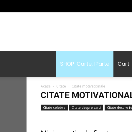
SHOP ICarte, IParte
Carti
Acasă
Citate
Citate motivationale
CITATE MOTIVATIONA
Citate celebre
Citate despre carti
Citate despre fe