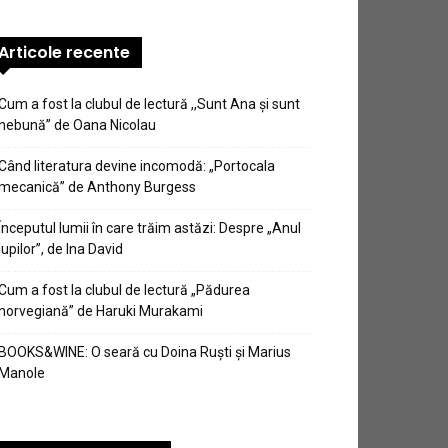
Articole recente
Cum a fost la clubul de lectură ,,Sunt Ana şi sunt
nebună” de Oana Nicolau
Când literatura devine incomodă: „Portocala
mecanică” de Anthony Burgess
Începutul lumii în care trăim astăzi: Despre „Anul
lupilor”, de Ina David
Cum a fost la clubul de lectură „Pădurea
norvegiană” de Haruki Murakami
BOOKS&WINE: O seară cu Doina Ruști și Marius
Manole