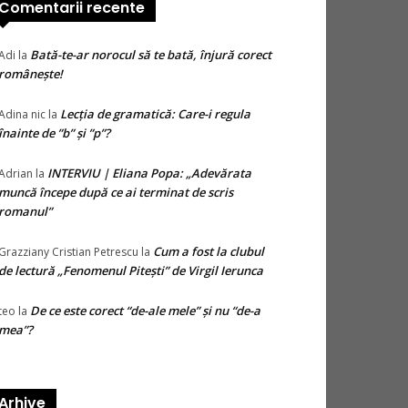
Comentarii recente
Bată-te-ar norocul să te bată, înjură corect
Adi
la
românește!
Lecția de gramatică: Care-i regula
Adina nic
la
înainte de ”b” și ”p”?
INTERVIU | Eliana Popa: „Adevărata
Adrian
la
muncă începe după ce ai terminat de scris
romanul”
Cum a fost la clubul
Grazziany Cristian Petrescu
la
de lectură „Fenomenul Pitești” de Virgil Ierunca
De ce este corect “de-ale mele” și nu “de-a
teo
la
mea”?
Arhive