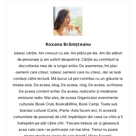
Roxana Brănișteanu
Iubesc cărțile. Am crescut cu ele. Am plâns pe ele. Am râs alături
de personaje și am suferit deopotrivă. Cărțile au contribuit la
dezvoltarea mea de-a lungul anilor. De asemenea, îmi plac
oamenii care citesc. Iubesc oamenii care nu citesc, dar se lasă
conduși către lectură. Mă bucur că pot contribui cu un grăunte la
treaba asta. De aceea, blog. De aceea, vlog. De aceea, scriitoare.
De aceea content writer. De aceea, realizator și moderator
emisiune radio. Mai ales, de aceea Organizator evenimente
culturale (Book Club, Books&Wine, Book Camp. Toate sub
brandul cultural iCarte, iParte. Asta facem aici, în această
comunitate de pasionați de citit: împărtășim din ceea ce citim și îi
îndreptăm pe alții către citit. “Fiecare trebuie să-și găsească
acea cale care i se potrivește cel mai bine. Trenul nu poate
merge decât pe șinele de cale ferată” (Yoga Swami).