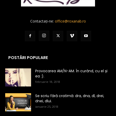
Contactați-ne:
office@roxanab.ro
POSTĂRI POPULARE
Provocarea AM/N-AM. În curând, cu el și
ea :).
februarie 18, 2018
Se scriu fără cratimă: dra, dna, dl, drei,
dnei, dlui.
ianuarie 25, 2018