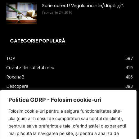
Scrie corect! Virgula înainte/după „şi”.
februarie 24, 2016
CATEGORIE POPULARĂ
TOP
587
Cuvinte din sufletul meu
419
RoxanaB
406
Descopera
383
Arhiva
330
Politica GDRP - Folosim cookie-uri
Carti
310
Folosim cookie-uri pentru a asigura funcționalitatea site-
Lifestyle
208
ului (cum ar fi coșul de cumpărături sau contul de client),
Cultura generala
160
pentru a salva preferințele tale, oferind astfel o experiență
Autori
159
mai plăcută la navigarea pe site, și pentru a analiza de