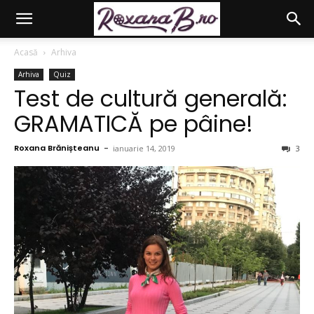
Acasă
Arhiva
Arhiva
Quiz
Test de cultură generală:
GRAMATICĂ pe pâine!
Roxana Brănișteanu
-
ianuarie 14, 2019
3