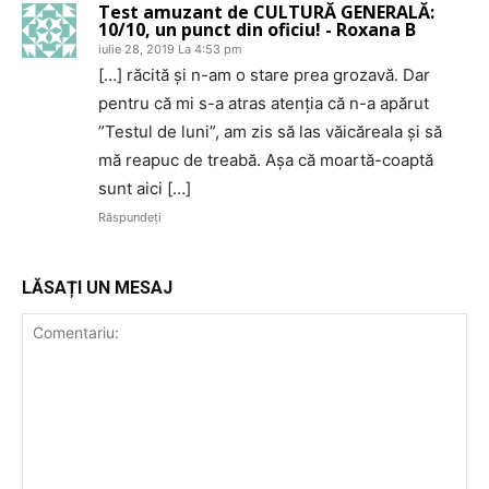
Test amuzant de CULTURĂ GENERALĂ:
10/10, un punct din oficiu! - Roxana B
iulie 28, 2019 La 4:53 pm
[…] răcită și n-am o stare prea grozavă. Dar
pentru că mi s-a atras atenția că n-a apărut
”Testul de luni”, am zis să las văicăreala și să
mă reapuc de treabă. Așa că moartă-coaptă
sunt aici […]
Răspundeți
LĂSAȚI UN MESAJ