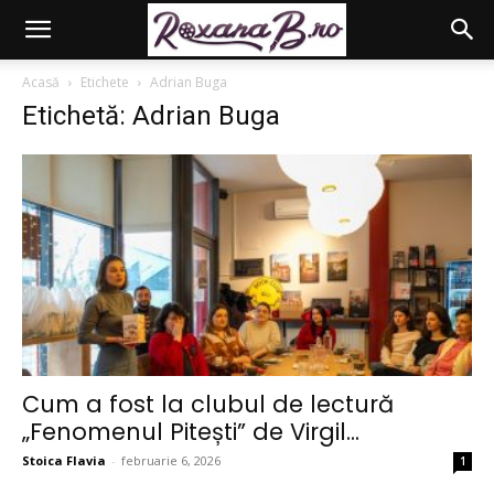
Acasă
Etichete
Adrian Buga
Etichetă: Adrian Buga
Cum a fost la clubul de lectură
„Fenomenul Pitești” de Virgil...
Stoica Flavia
-
februarie 6, 2026
1