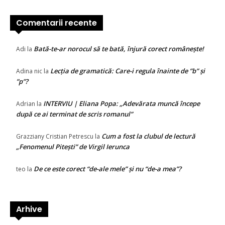
Comentarii recente
Bată-te-ar norocul să te bată, înjură corect românește!
Adi
la
Lecția de gramatică: Care-i regula înainte de ”b” și
Adina nic
la
”p”?
INTERVIU | Eliana Popa: „Adevărata muncă începe
Adrian
la
după ce ai terminat de scris romanul”
Cum a fost la clubul de lectură
Grazziany Cristian Petrescu
la
„Fenomenul Pitești” de Virgil Ierunca
De ce este corect “de-ale mele” și nu “de-a mea”?
teo
la
Arhive