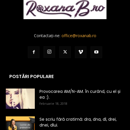
Contactați-ne:
office@roxanab.ro
POSTĂRI POPULARE
Provocarea AM/N-AM. În curând, cu el și
ea :).
februarie 18, 2018
Se scriu fără cratimă: dra, dna, dl, drei,
dnei, dlui.