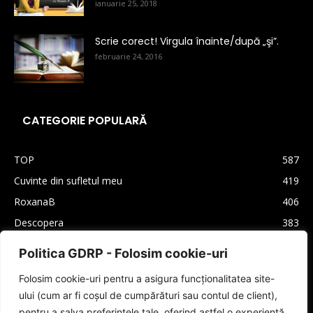
ianuarie 25, 2018
Scrie corect! Virgula înainte/după „şi”.
februarie 24, 2016
CATEGORIE POPULARĂ
TOP
587
Cuvinte din sufletul meu
419
RoxanaB
406
Descopera
383
Arhiva
330
Politica GDRP - Folosim cookie-uri
Carti
310
Folosim cookie-uri pentru a asigura funcționalitatea site-
Lifestyle
208
ului (cum ar fi coșul de cumpărături sau contul de client),
Cultura generala
160
pentru a salva preferințele tale, oferind astfel o experiență