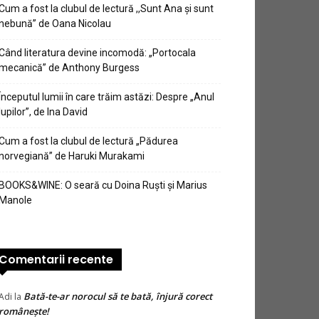
Cum a fost la clubul de lectură ,,Sunt Ana şi sunt
nebună” de Oana Nicolau
Când literatura devine incomodă: „Portocala
mecanică” de Anthony Burgess
Începutul lumii în care trăim astăzi: Despre „Anul
lupilor”, de Ina David
Cum a fost la clubul de lectură „Pădurea
norvegiană” de Haruki Murakami
BOOKS&WINE: O seară cu Doina Ruști și Marius
Manole
Comentarii recente
Bată-te-ar norocul să te bată, înjură corect
Adi
la
românește!