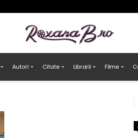
Roxana
Autori
Citate
Librarii
Filme
Ca
B