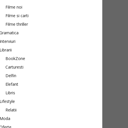
Filme noi
Filme si carti
Filme thriller
Gramatica
Interviuri
Librarii
BookZone
Carturesti
Delfin
Elefant
Libris
Lifestyle
Relatii
Moda
Oferte