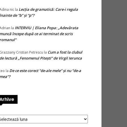
Lecția de gramatică: Care-i regula
Adina nic
la
înainte de ”b” și ”p”?
INTERVIU | Eliana Popa: „Adevărata
Adrian
la
muncă începe după ce ai terminat de scris
romanul”
Cum a fost la clubul
Grazziany Cristian Petrescu
la
de lectură „Fenomenul Pitești” de Virgil Ierunca
De ce este corect “de-ale mele” și nu “de-a
teo
la
mea”?
Arhive
hive