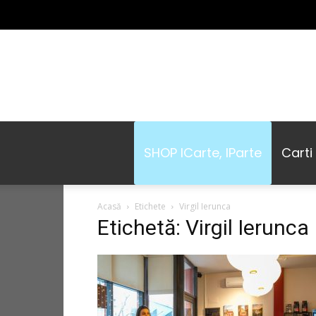
SHOP ICarte, IParte
Carti
Acasă
Etichete
Virgil Ierunca
Etichetă: Virgil Ierunca