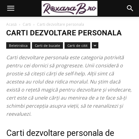
Acasă
Carti
Carti dezvoltare personala
CARTI DEZVOLTARE PERSONALA
Beletristica
Carti de bucate
Carti de citit
Carti dezvoltare personala este categoria potrivită
pentru cei dornici să progreseze. Unii consideră o
prostie să citești cărți de self-help. Alții simt că
acestea au rolul dea ridica moralul. Nu știm dacă
există o rețetă magică pentru dezvoltare și vindecare,
cert este că unele cărți au menirea de a te face să-ți
schimbi percepția asupra vieții, să te reanalizezi și
reevaluezi.
Carti dezvoltare personala de