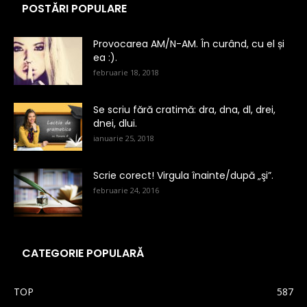
POSTĂRI POPULARE
Provocarea AM/N-AM. În curând, cu el și
ea :).
februarie 18, 2018
Se scriu fără cratimă: dra, dna, dl, drei,
dnei, dlui.
ianuarie 25, 2018
Scrie corect! Virgula înainte/după „şi”.
februarie 24, 2016
CATEGORIE POPULARĂ
TOP
587