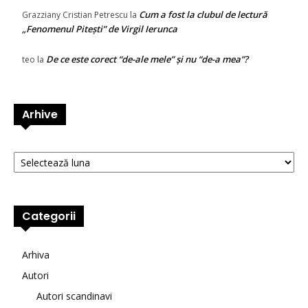
Cum a fost la clubul de lectură
Grazziany Cristian Petrescu
la
„Fenomenul Pitești” de Virgil Ierunca
De ce este corect “de-ale mele” și nu “de-a mea”?
teo
la
Arhive
Arhive
Categorii
Arhiva
Autori
Autori scandinavi