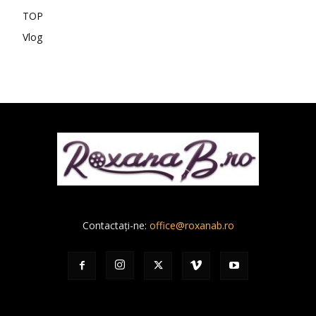
TOP
Vlog
Contactați-ne:
office@roxanab.ro