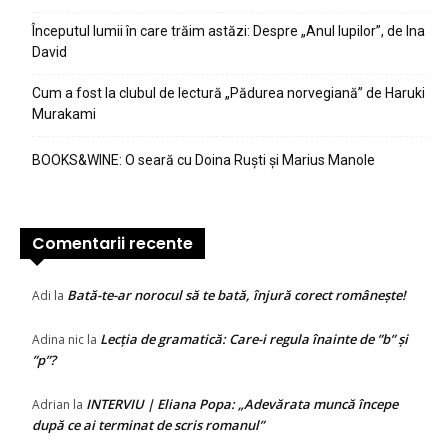
Începutul lumii în care trăim astăzi: Despre „Anul lupilor”, de Ina
David
Cum a fost la clubul de lectură „Pădurea norvegiană” de Haruki
Murakami
BOOKS&WINE: O seară cu Doina Ruști și Marius Manole
Comentarii recente
Bată-te-ar norocul să te bată, înjură corect românește!
Adi
la
Lecția de gramatică: Care-i regula înainte de ”b” și
Adina nic
la
”p”?
INTERVIU | Eliana Popa: „Adevărata muncă începe
Adrian
la
după ce ai terminat de scris romanul”