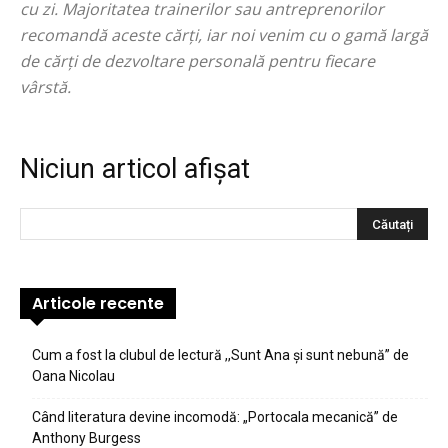
cu zi. Majoritatea trainerilor sau antreprenorilor
recomandă aceste cărți, iar noi venim cu o gamă largă
de cărți de dezvoltare personală pentru fiecare
vârstă.
Niciun articol afișat
Articole recente
Cum a fost la clubul de lectură ,,Sunt Ana şi sunt nebună” de
Oana Nicolau
Când literatura devine incomodă: „Portocala mecanică” de
Anthony Burgess