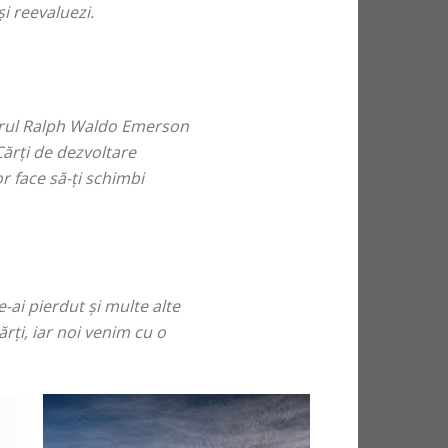
și reevaluezi.
torul Ralph Waldo Emerson
 Cărți de dezvoltare
r face să-ți schimbi
-ai pierdut și multe alte
rți, iar noi venim cu o