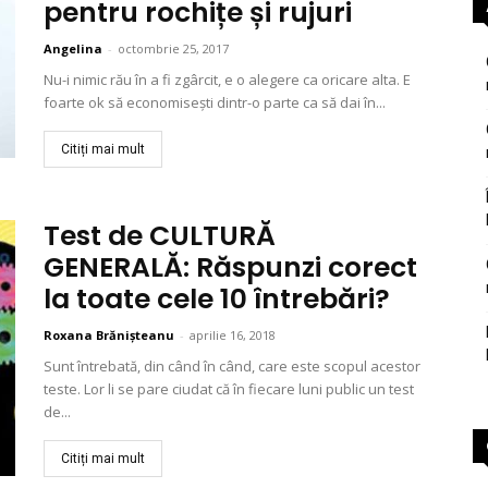
pentru rochițe și rujuri
Angelina
-
octombrie 25, 2017
Nu-i nimic rău în a fi zgârcit, e o alegere ca oricare alta. E
foarte ok să economisești dintr-o parte ca să dai în...
Citiți mai mult
Test de CULTURĂ
GENERALĂ: Răspunzi corect
la toate cele 10 întrebări?
Roxana Brănișteanu
-
aprilie 16, 2018
Sunt întrebată, din când în când, care este scopul acestor
teste. Lor li se pare ciudat că în fiecare luni public un test
de...
Citiți mai mult