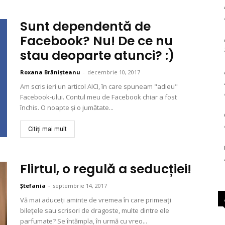
Sunt dependentă de
Facebook? Nu! De ce nu
stau deoparte atunci? :)
Roxana Brănișteanu
-
decembrie 10, 2017
Am scris ieri un articol AICI, în care spuneam "adieu"
Facebook-ului. Contul meu de Facebook chiar a fost
închis. O noapte şi o jumătate...
Citiți mai mult
Flirtul, o regulă a seducției!
Ștefania
-
septembrie 14, 2017
Vă mai aduceți aminte de vremea în care primeați
bilețele sau scrisori de dragoste, multe dintre ele
parfumate? Se întămpla, în urmă cu vreo...
Ar