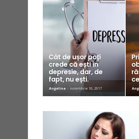
Cât de ușor poți
Pr
crede că ești în
ob
depresie, dar, de
ră
fapt, nu ești.
ce
Angelina
-
noiembrie 10, 2017
Ang