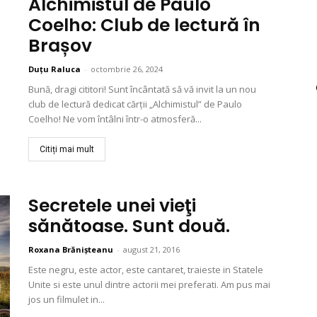
Alchimistul de Paulo
Coelho: Club de lectură în
Brașov
Duțu Raluca
-
octombrie 26, 2024
Bună, dragi cititori! Sunt încântată să vă invit la un nou
club de lectură dedicat cărții „Alchimistul” de Paulo
Coelho! Ne vom întâlni într-o atmosferă...
Citiți mai mult
Secretele unei vieţi
sănătoase. Sunt două.
Roxana Brănișteanu
-
august 21, 2016
Este negru, este actor, este cantaret, traieste in Statele
Unite si este unul dintre actorii mei preferati. Am pus mai
jos un filmulet in...