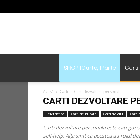
SHOP ICarte, IParte
Carti
Acasă
Carti
Carti dezvoltare personala
CARTI DEZVOLTARE 
Beletristica
Carti de bucate
Carti de citit
Carti
Carti dezvoltare personala este categoria 
self-help. Alții simt că acestea au rolul 