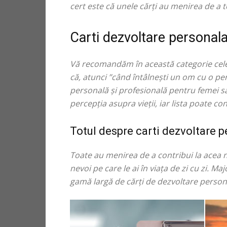
cert este că unele cărți au menirea de a te
Carti dezvoltare personal
Vă recomandăm în această categorie cele
că, atunci ”când întâlnești un om cu o pers
personală și profesională pentru femei sau
percepția asupra vieții, iar lista poate co
Totul despre carti dezvoltare 
Toate au menirea de a contribui la acea ne
nevoi pe care le ai în viața de zi cu zi. 
gamă largă de cărți de dezvoltare persona