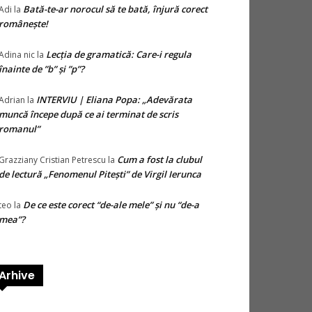
Bată-te-ar norocul să te bată, înjură corect
Adi
la
românește!
Lecția de gramatică: Care-i regula
Adina nic
la
înainte de ”b” și ”p”?
INTERVIU | Eliana Popa: „Adevărata
Adrian
la
muncă începe după ce ai terminat de scris
romanul”
Cum a fost la clubul
Grazziany Cristian Petrescu
la
de lectură „Fenomenul Pitești” de Virgil Ierunca
De ce este corect “de-ale mele” și nu “de-a
teo
la
mea”?
Arhive
hive