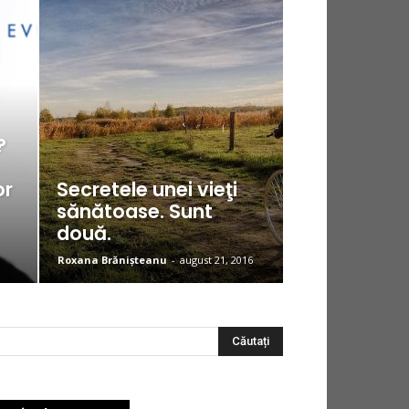
?
or
Secretele unei vieţi
sănătoase. Sunt
două.
Roxana Brănișteanu
-
august 21, 2016