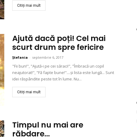
Citiți mai mult
Ajută dacă poți! Cel mai
scurt drum spre fericire
Ștefania
-
septembrie 6, 2017
"Fii bun!", "Ajută-i pe cei săraci!", "Îmbracă un copil
neajutorat!", "Fă fapte bune!"....și lista este lungă... Sunt
idei răspândite peste tot în lume. Nu...
Citiți mai mult
Timpul nu mai are
răbdare…