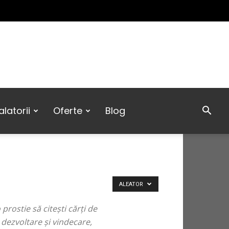
latorii
Oferte
Blog
ALEATOR
prostie să citești cărți de
 dezvoltare și vindecare,