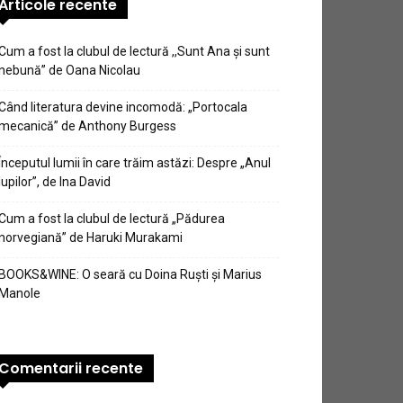
Articole recente
Cum a fost la clubul de lectură ,,Sunt Ana şi sunt
nebună” de Oana Nicolau
Când literatura devine incomodă: „Portocala
mecanică” de Anthony Burgess
Începutul lumii în care trăim astăzi: Despre „Anul
lupilor”, de Ina David
Cum a fost la clubul de lectură „Pădurea
norvegiană” de Haruki Murakami
BOOKS&WINE: O seară cu Doina Ruști și Marius
Manole
Comentarii recente