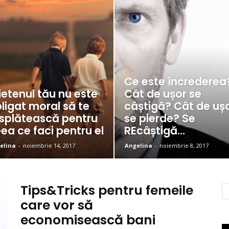
Ce este încrederea
ietenul tău nu este
Cât de ușor se
ligat moral să te
câștigă? Cât de uș
splătească pentru
se pierde? Se
ea ce faci pentru el
REcâștigă...
elina
-
noiembrie 14, 2017
Angelina
-
noiembrie 8, 2017
Tips&Tricks pentru femeile
care vor să
economisească bani