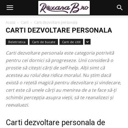
Acasă
Carti
Carti dezvoltare personala
CARTI DEZVOLTARE PERSONALA
Beletristica
Carti de bucate
Carti de citit
Carti dezvoltare personala este categoria potrivită
pentru cei dornici să progreseze. Unii consideră o
prostie să citești cărți de self-help. Alții simt că
acestea au rolul dea ridica moralul. Nu știm dacă
există o rețetă magică pentru dezvoltare și vindecare,
cert este că unele cărți au menirea de a te face să-ți
schimbi percepția asupra vieții, să te reanalizezi și
reevaluezi.
Carti dezvoltare personala de