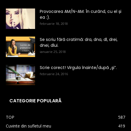
Provocarea AM/N-AM. În curând, cu el și
ea :).
februarie 18, 2018
Se scriu fără cratimă: dra, dna, dl, drei,
dnei, dlui.
ianuarie 25, 2018
Scrie corect! Virgula înainte/după „şi”.
februarie 24, 2016
CATEGORIE POPULARĂ
TOP
587
Cuvinte din sufletul meu
419