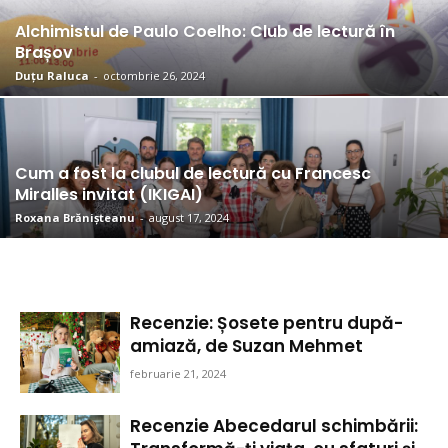
Alchimistul de Paulo Coelho: Club de lectură în
Brașov
Duțu Raluca
-
octombrie 26, 2024
Cum a fost la clubul de lectură cu Francesc
Miralles invitat (IKIGAI)
Roxana Brănișteanu
-
august 17, 2024
Recenzie: Șosete pentru după-
amiază, de Suzan Mehmet
februarie 21, 2024
Recenzie Abecedarul schimbării: