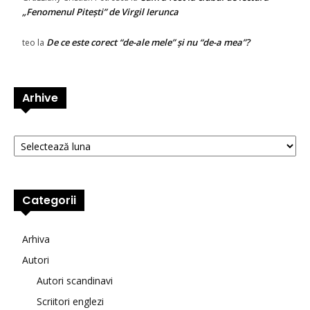
„Fenomenul Pitești” de Virgil Ierunca
De ce este corect “de-ale mele” și nu “de-a mea”?
teo
la
Arhive
Arhive
Categorii
Arhiva
Autori
Autori scandinavi
Scriitori englezi