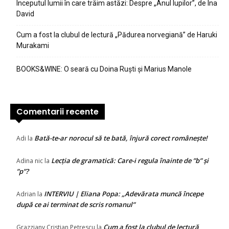
Începutul lumii în care trăim astăzi: Despre „Anul lupilor”, de Ina
David
Cum a fost la clubul de lectură „Pădurea norvegiană” de Haruki
Murakami
BOOKS&WINE: O seară cu Doina Ruști și Marius Manole
Comentarii recente
Bată-te-ar norocul să te bată, înjură corect românește!
Adi
la
Lecția de gramatică: Care-i regula înainte de ”b” și
Adina nic
la
”p”?
INTERVIU | Eliana Popa: „Adevărata muncă începe
Adrian
la
după ce ai terminat de scris romanul”
Cum a fost la clubul de lectură
Grazziany Cristian Petrescu
la