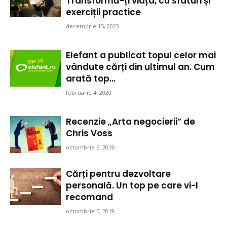
Transformă-ți viața, cu sfaturi și
exerciții practice
decembrie 15, 2023
Elefant a publicat topul celor mai
vândute cărți din ultimul an. Cum
arată top...
februarie 4, 2020
Recenzie „Arta negocierii” de
Chris Voss
octombrie 6, 2019
Cărți pentru dezvoltare
personală. Un top pe care vi-l
recomand
octombrie 5, 2019