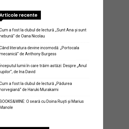
Articole recente
Cum a fost la clubul de lectură ,,Sunt Ana şi sunt
nebună” de Oana Nicolau
Când literatura devine incomodă: „Portocala
mecanică” de Anthony Burgess
Începutul lumii în care trăim astăzi: Despre „Anul
lupilor”, de Ina David
Cum a fost la clubul de lectură „Pădurea
norvegiană” de Haruki Murakami
BOOKS&WINE: O seară cu Doina Ruști și Marius
Manole