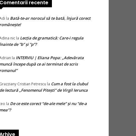
Comentarii recente
Bată-te-ar norocul să te bată, înjură corect
Adi
la
românește!
Lecția de gramatică: Care-i regula
Adina nic
la
înainte de ”b” și ”p”?
INTERVIU | Eliana Popa: „Adevărata
Adrian
la
muncă începe după ce ai terminat de scris
romanul”
Cum a fost la clubul
Grazziany Cristian Petrescu
la
de lectură „Fenomenul Pitești” de Virgil Ierunca
De ce este corect “de-ale mele” și nu “de-a
teo
la
mea”?
Arhive