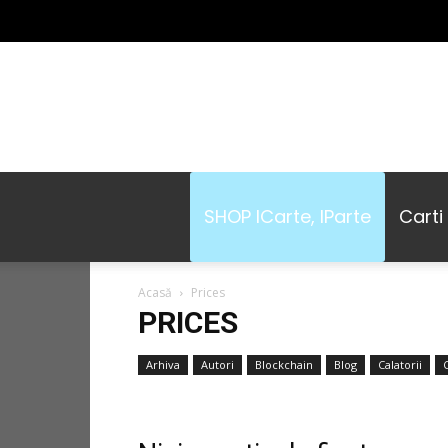
SHOP ICarte, IParte
Carti
Acasă
Prices
PRICES
Arhiva
Autori
Blockchain
Blog
Calatorii
C