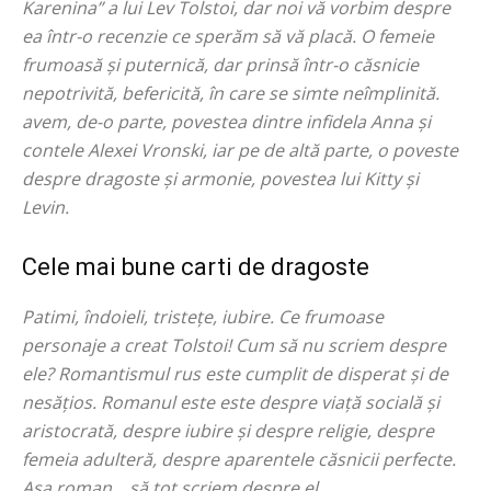
Karenina” a lui Lev Tolstoi, dar noi vă vorbim despre
ea într-o recenzie ce sperăm să vă placă. O femeie
frumoasă și puternică, dar prinsă într-o căsnicie
nepotrivită, befericită, în care se simte neîmplinită.
avem, de-o parte, povestea dintre infidela Anna și
contele Alexei Vronski, iar pe de altă parte, o poveste
despre dragoste și armonie, povestea lui Kitty și
Levin.
Cele mai bune carti de dragoste
Patimi, îndoieli, tristețe, iubire. Ce frumoase
personaje a creat Tolstoi! Cum să nu scriem despre
ele? Romantismul rus este cumplit de disperat și de
nesățios. Romanul este este despre viață socială și
aristocrată, despre iubire și despre religie, despre
femeia adulteră, despre aparentele căsnicii perfecte.
Așa roman… să tot scriem despre el.