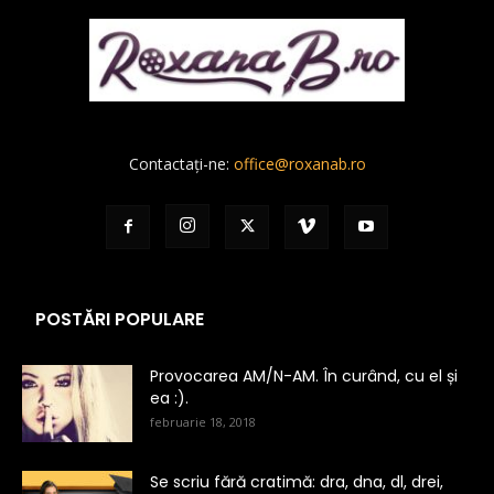
Contactați-ne:
office@roxanab.ro
POSTĂRI POPULARE
Provocarea AM/N-AM. În curând, cu el și
ea :).
februarie 18, 2018
Se scriu fără cratimă: dra, dna, dl, drei,