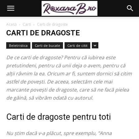
Acasă
Carti
Carti de dragoste
CARTI DE DRAGOSTE
Beletristica
Carti de bucate
Carti de citit
De ce carti de dragoste? Pentru că iubirea este
pretutindeni, pentru că unii deja o avem, pentru că
alții râvnim la ea. Oricum ar fi, suntem dornici să citim
astfel de povești. De aceea, selectăm cele mai
marcante povești de dragoste, care să ne facă pielea
de găină, să vibrăm odată cu autorul.
Carti de dragoste pentru toti
Nu știm dacă v-a plăcut, spre exemplu, ”Anna