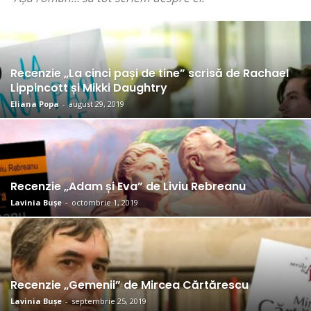
Recenzie „La cinci pași de tine” scrisă de Rachael
Lippincott și Mikki Daughtry
Eliana Popa
-
august 29, 2019
Recenzie „Adam și Eva” de Liviu Rebreanu
Lavinia Bușe
-
octombrie 1, 2019
Recenzie „Gemenii” de Mircea Cărtărescu
Lavinia Bușe
-
septembrie 25, 2019