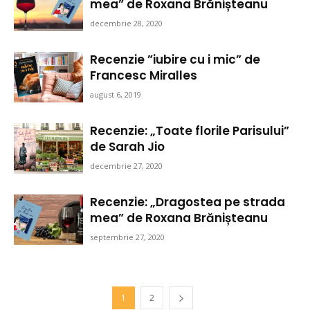
mea” de Roxana Brănișteanu
decembrie 28, 2020
Recenzie ”iubire cu i mic” de
Francesc Miralles
august 6, 2019
Recenzie: „Toate florile Parisului”
de Sarah Jio
decembrie 27, 2020
Recenzie: „Dragostea pe strada
mea” de Roxana Brănișteanu
septembrie 27, 2020
1
2