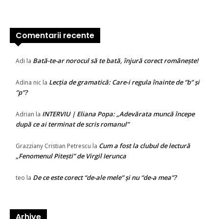
Comentarii recente
Bată-te-ar norocul să te bată, înjură corect românește!
Adi
la
Lecția de gramatică: Care-i regula înainte de ”b” și
Adina nic
la
”p”?
INTERVIU | Eliana Popa: „Adevărata muncă începe
Adrian
la
după ce ai terminat de scris romanul”
Cum a fost la clubul de lectură
Grazziany Cristian Petrescu
la
„Fenomenul Pitești” de Virgil Ierunca
De ce este corect “de-ale mele” și nu “de-a mea”?
teo
la
Arhive