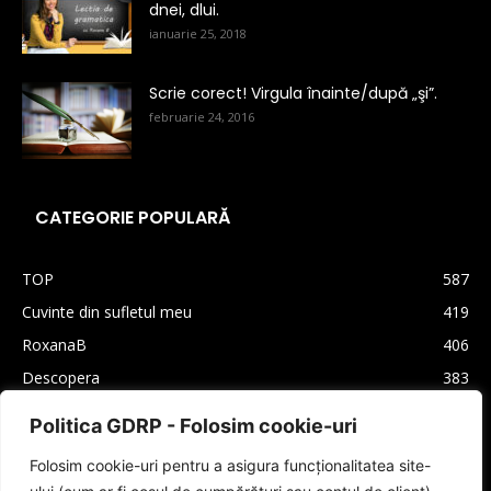
dnei, dlui.
ianuarie 25, 2018
Scrie corect! Virgula înainte/după „şi”.
februarie 24, 2016
CATEGORIE POPULARĂ
TOP
587
Cuvinte din sufletul meu
419
RoxanaB
406
Descopera
383
Arhiva
330
Politica GDRP - Folosim cookie-uri
Carti
310
Folosim cookie-uri pentru a asigura funcționalitatea site-
Lifestyle
208