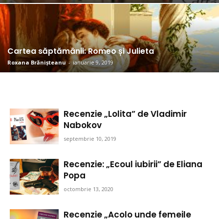
Cartea săptămânii: Romeo și Julieta
Roxana Brănișteanu
-
ianuarie 9, 2019
Recenzie „Lolita” de Vladimir
Nabokov
septembrie 10, 2019
Recenzie: „Ecoul iubirii” de Eliana
Popa
octombrie 13, 2020
Recenzie „Acolo unde femeile