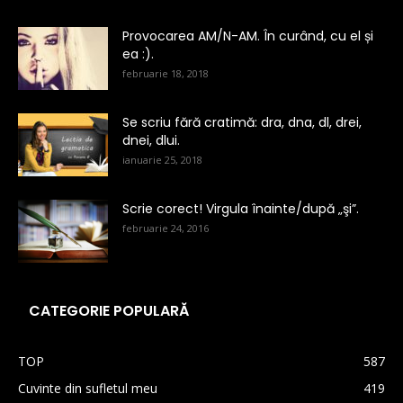
Provocarea AM/N-AM. În curând, cu el și
ea :).
februarie 18, 2018
Se scriu fără cratimă: dra, dna, dl, drei,
dnei, dlui.
ianuarie 25, 2018
Scrie corect! Virgula înainte/după „şi”.
februarie 24, 2016
CATEGORIE POPULARĂ
TOP
587
Cuvinte din sufletul meu
419