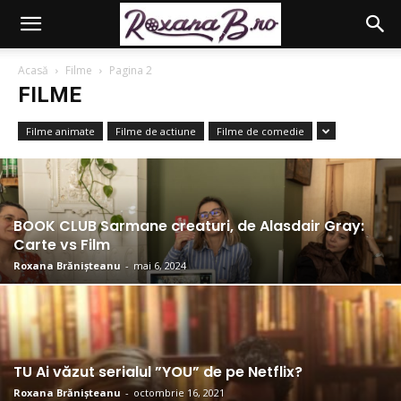
Acasă
Filme
Pagina 2
FILME
Filme animate
Filme de actiune
Filme de comedie
BOOK CLUB Sarmane creaturi, de Alasdair Gray:
Carte vs Film
Roxana Brănișteanu
-
mai 6, 2024
TU Ai văzut serialul ”YOU” de pe Netflix?
Roxana Brănișteanu
-
octombrie 16, 2021