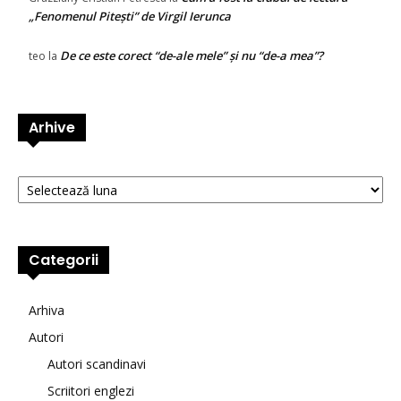
„Fenomenul Pitești” de Virgil Ierunca
De ce este corect “de-ale mele” și nu “de-a mea”?
teo
la
Arhive
Arhive
Categorii
Arhiva
Autori
Autori scandinavi
Scriitori englezi