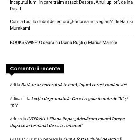
Începutul lumii în care trăim astăzi: Despre „Anul lupilor”, de Ina
David
Cum a fost la clubul de lectură „Pădurea norvegiană” de Haruki
Murakami
BOOKS&WINE: O seară cu Doina Ruști și Marius Manole
Comentarii recente
Bată-te-ar norocul să te bată, înjură corect românește!
Adi
la
Lecția de gramatică: Care-i regula înainte de ”b” și
Adina nic
la
”p”?
INTERVIU | Eliana Popa: „Adevărata muncă începe
Adrian
la
după ce ai terminat de scris romanul”
Cum a fost la clubul de lectură
Grazziany Cristian Petrescu
la