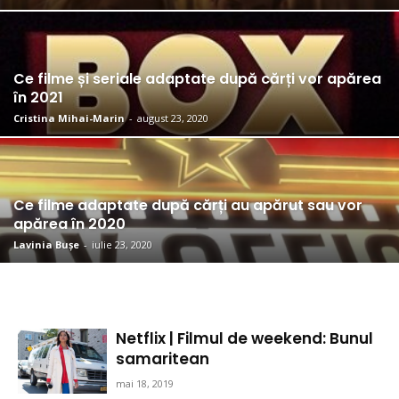
Ce filme și seriale adaptate după cărți vor apărea
în 2021
Cristina Mihai-Marin
-
august 23, 2020
Ce filme adaptate după cărți au apărut sau vor
apărea în 2020
Lavinia Bușe
-
iulie 23, 2020
Netflix | Filmul de weekend: Bunul
samaritean
mai 18, 2019